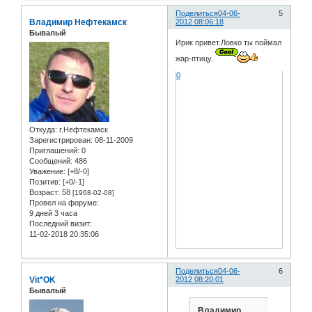
Поделиться
04-06-
5
Владимир Нефтекамск
2012 08:06:18
Бывалый
Ирик привет.Ловко ты поймал
жар-птицу.
0
Откуда:
г.Нефтекамск
Зарегистрирован
: 08-11-2009
Приглашений:
0
Сообщений:
486
Уважение:
[+8/-0]
Позитив:
[+0/-1]
Возраст:
58
[1968-02-08]
Провел на форуме:
9 дней 3 часа
Последний визит:
11-02-2018 20:35:06
Поделиться
04-06-
6
Vit*OK
2012 08:20:01
Бывалый
Владимир