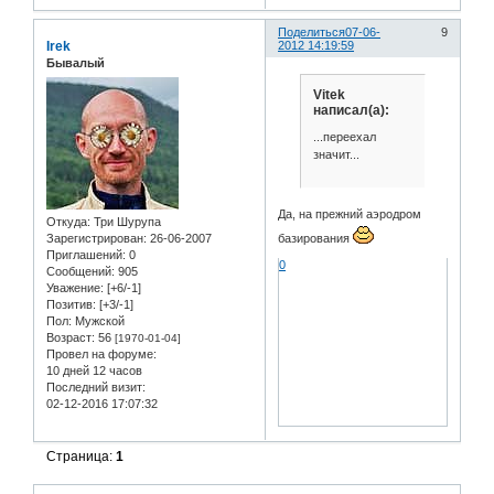
Поделиться
07-06-
9
Irek
2012 14:19:59
Бывалый
Vitek
написал(а):
...переехал
значит...
Да, на прежний аэродром
Откуда:
Три Шурупа
Зарегистрирован
: 26-06-2007
базирования
Приглашений:
0
0
Сообщений:
905
Уважение:
[+6/-1]
Позитив:
[+3/-1]
Пол:
Мужской
Возраст:
56
[1970-01-04]
Провел на форуме:
10 дней 12 часов
Последний визит:
02-12-2016 17:07:32
Страница:
1