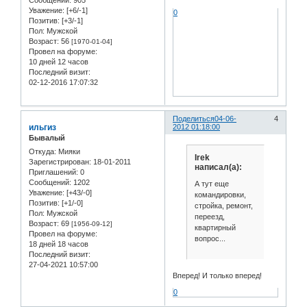
Уважение:
[+6/-1]
0
Позитив:
[+3/-1]
Пол:
Мужской
Возраст:
56
[1970-01-04]
Провел на форуме:
10 дней 12 часов
Последний визит:
02-12-2016 17:07:32
Поделиться
04-06-
4
ильгиз
2012 01:18:00
Бывалый
Откуда:
Мияки
Irek
Зарегистрирован
: 18-01-2011
написал(а):
Приглашений:
0
Сообщений:
1202
А тут еще
Уважение:
[+43/-0]
командировки,
Позитив:
[+1/-0]
стройка, ремонт,
Пол:
Мужской
переезд,
Возраст:
69
[1956-09-12]
квартирный
Провел на форуме:
вопрос...
18 дней 18 часов
Последний визит:
27-04-2021 10:57:00
Вперед! И только вперед!
0