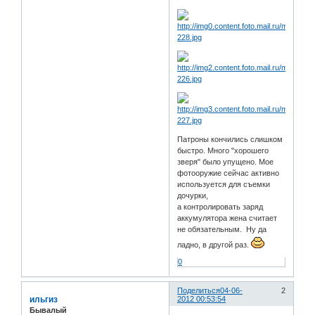
Патроны кончились слишком
быстро. Много "хорошего
зверя" было упущено. Мое
фотооружие сейчас активно
используется для съемки
дочурки,
а контролировать заряд
аккумулятора жена считает
не обязательным. Ну да
ладно, в другой раз.
0
Поделиться
04-06-
2
ильгиз
2012 00:53:54
Бывалый