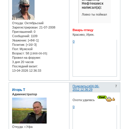
Нефтекамск
написал(а):
Ловко ты поймал
Откуда:
Oктябрьский
Зарегистрирован
: 21-07-2008
Вжарь-птицу
Приглашений:
0
Красиво, Ирек.
Сообщений:
1109
Уважение:
[+84/-1]
0
Позитив:
[+16/-3]
Пол:
Мужской
Возраст:
58
[1968-06-05]
Провел на форуме:
3 дня 20 часов
Последний визит:
13-04-2026 12:36:33
Поделиться
04-06-
7
Игорь Т
2012 12:36:29
Администратор
Охота удалась
0
Откуда:
г.Уфа