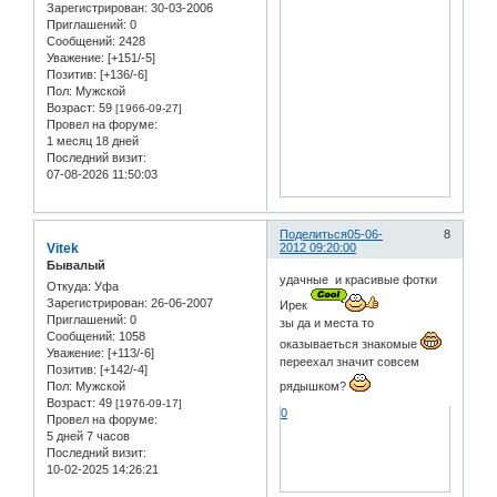
Зарегистрирован
: 30-03-2006
Приглашений:
0
Сообщений:
2428
Уважение:
[+151/-5]
Позитив:
[+136/-6]
Пол:
Мужской
Возраст:
59
[1966-09-27]
Провел на форуме:
1 месяц 18 дней
Последний визит:
07-08-2026 11:50:03
Поделиться
05-06-
8
Vitek
2012 09:20:00
Бывалый
удачные и красивые фотки
Откуда:
Уфа
Зарегистрирован
: 26-06-2007
Ирек
Приглашений:
0
зы да и места то
Сообщений:
1058
оказываеться знакомые
Уважение:
[+113/-6]
переехал значит совсем
Позитив:
[+142/-4]
Пол:
Мужской
рядышком?
Возраст:
49
[1976-09-17]
0
Провел на форуме:
5 дней 7 часов
Последний визит:
10-02-2025 14:26:21