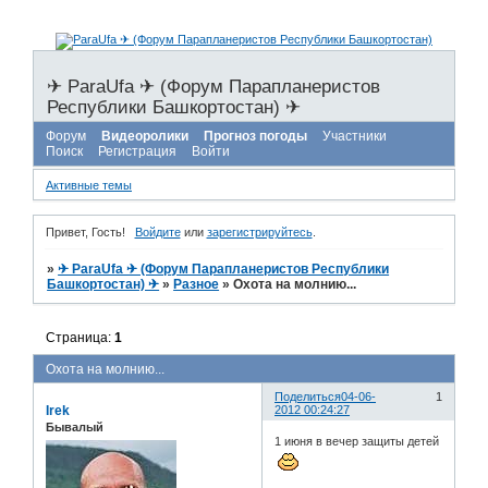
✈ ParaUfa ✈ (Форум Парапланеристов
Республики Башкортостан) ✈
Форум
Видеоролики
Прогноз погоды
Участники
Поиск
Регистрация
Войти
Активные темы
Привет, Гость!
Войдите
или
зарегистрируйтесь
.
»
✈ ParaUfa ✈ (Форум Парапланеристов Республики
Башкортостан) ✈
»
Разное
»
Охота на молнию...
Страница:
1
Охота на молнию...
Поделиться
04-06-
1
Irek
2012 00:24:27
Бывалый
1 июня в вечер защиты детей