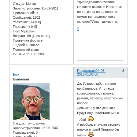
Удивил,красиво,главное
Откуда:
Мияки
качество высокое.Ирек,я так
Зарегистрирован
: 18-01-2011
понял,из-за пополнения в
Приглашений:
0
семье ты параплан пока
Сообщений:
1202
отложил?Уйдут деньки то.
Уважение:
[+43/-0]
Позитив:
[+1/-0]
0
Пол:
Мужской
Возраст:
69
[1956-09-12]
Провел на форуме:
18 дней 18 часов
Последний визит:
27-04-2021 10:57:00
Поделиться
04-06-
3
Irek
2012 01:02:00
Бывалый
Да, Ильгиз, забот сильно
прибавилось. А тут еще
командировки, стройка,
ремонт, переезд, квартирный
вопрос...
Деньки? Ну что деньки?
Будут еще, полетаем мы с
тобой
Откуда:
Три Шурупа
А вообще, в голове столько
Зарегистрирован
: 26-06-2007
планов и идей! Хватило бы
Приглашений:
0
жизни
Сообщений:
905