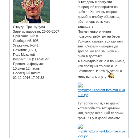
В тот день я прогулял
очередной корпоратив на
работе. Хотелось скорее
домой, в ячейку общества,
ибо теперь есть кого
защищать.
Откуда:
Три Шурупа
Зарегистрирован
: 26-06-2007
После первого ливня
Приглашений:
0
позвонил ребятам на берег
Сообщений:
905
Уфимки, справиться как они
Уважение:
[+6/-1]
там. Сказали - мокрые до
Позитив:
[+3/-1]
трусов, но все зашибись -
Пол:
Мужской
пива в достатке.
Возраст:
56
[1970-01-04]
А я смотрю в окно и понимаю,
Провел на форуме:
что праздник-то еще и не
10 дней 12 часов
начинался. И что будет он с
Последний визит:
минуты на минуту!
02-12-2016 17:07:32
Тут вспомнил я, что давно
хотел поймать тот краткий
миг, "когда весенний первый
гром..." Ну и давай ловить: