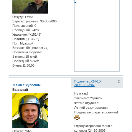
0
Откуда:
г.Уфа
Зарегистрирован
: 30-03-2006
Приглашений:
0
Сообщений:
2428
Уважение:
[+151/-5]
Позитив:
[+136/-6]
Пол:
Мужской
Возраст:
59
[1966-09-27]
Провел на форуме:
1 месяц 18 дней
Последний визит:
Вчера 11:50:03
Поделиться
24-10-
2
Женя с куполом
2006 17:23:07
Бывалый
Ну и как?
Закрыли? Удачно?
Фото в студию !!!
Летний сезон закрыли!
Предлагаю открыть осенний!
Отредактировано Женя с
куполом (24-10-2006
Откуда:
Уфа