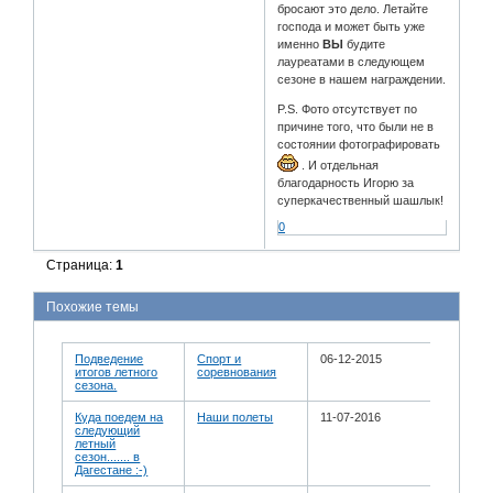
бросают это дело. Летайте
господа и может быть уже
именно
ВЫ
будите
лауреатами в следующем
сезоне в нашем награждении.
P.S. Фото отсутствует по
причине того, что были не в
состоянии фотографировать
. И отдельная
благодарность Игорю за
суперкачественный шашлык!
0
Страница:
1
Похожие темы
Подведение
Спорт и
06-12-2015
итогов летного
соревнования
сезона.
Куда поедем на
Наши полеты
11-07-2016
следующий
летный
сезон....... в
Дагестане :-)