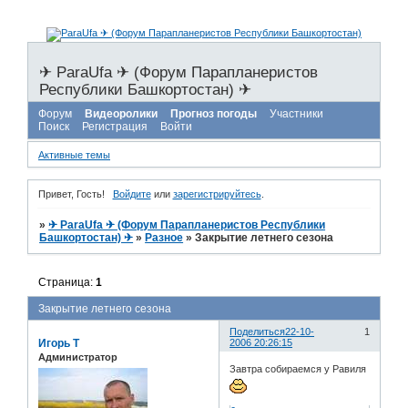
✈ ParaUfa ✈ (Форум Парапланеристов
Республики Башкортостан) ✈
Форум
Видеоролики
Прогноз погоды
Участники
Поиск
Регистрация
Войти
Активные темы
Привет, Гость!
Войдите
или
зарегистрируйтесь
.
»
✈ ParaUfa ✈ (Форум Парапланеристов Республики
Башкортостан) ✈
»
Разное
»
Закрытие летнего сезона
Страница:
1
Закрытие летнего сезона
Поделиться
22-10-
1
Игорь Т
2006 20:26:15
Администратор
Завтра собираемся у Равиля