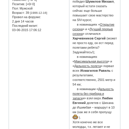
победил
Шумилов Михаил
,
Позитив:
[+0/-0]
который кстати сказать
Пол:
Мужской
сейчас еще больше
Возраст:
39
[1986-12-16]
повышает свое мастерство
Провел на форуме:
на SIV-курсе;
2 дня 14 часов
в номинациях «
Открытие
Последний визит:
сезона
» и «
Лучший прорыв
03-06-2015 17:06:12
сезона
» отличился
Харчевников Сергей
(может
не просто еду, он ест перед
полетами ребята?
Задумайтесь!);
в номинациях
«
Максимальная высота
» и
«
Дальность полета
» порвал
всех
Исмагилов Равиль
с
результатами,
соответственно, 2501 метр и
54 км;
в номинации «
Дальность
полета без прибора и
запаск
и» взял верх
Любин
Евгений
долетев с Шихана
до Ишимбая – маршрут в 10
км (как же я себя пропущу
).
Хотя конечно же все
молодцы, т.к. летают и не