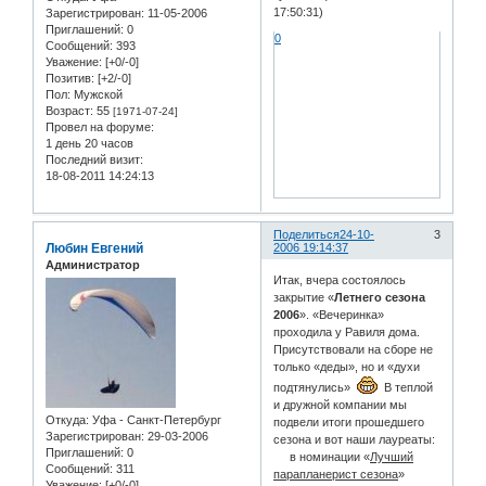
17:50:31)
Зарегистрирован
: 11-05-2006
Приглашений:
0
0
Сообщений:
393
Уважение:
[+0/-0]
Позитив:
[+2/-0]
Пол:
Мужской
Возраст:
55
[1971-07-24]
Провел на форуме:
1 день 20 часов
Последний визит:
18-08-2011 14:24:13
Поделиться
24-10-
3
Любин Евгений
2006 19:14:37
Администратор
Итак, вчера состоялось
закрытие «
Летнего сезона
2006
». «Вечеринка»
проходила у Равиля дома.
Присутствовали на сборе не
только «деды», но и «духи
подтянулись»
В теплой
и дружной компании мы
Откуда:
Уфа - Санкт-Петербург
подвели итоги прошедшего
Зарегистрирован
: 29-03-2006
сезона и вот наши лауреаты:
Приглашений:
0
в номинации «
Лучший
Сообщений:
311
парапланерист сезона
»
Уважение:
[+0/-0]