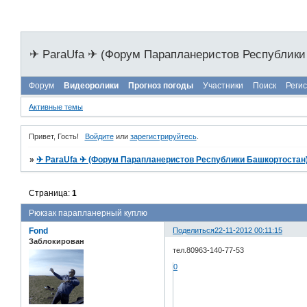
✈ ParaUfa ✈ (Форум Парапланеристов Республики
Форум
Видеоролики
Прогноз погоды
Участники
Поиск
Реги
Активные темы
Привет, Гость!
Войдите
или
зарегистрируйтесь
.
»
✈ ParaUfa ✈ (Форум Парапланеристов Республики Башкортостан
Страница:
1
Рюкзак парапланерный куплю
Fond
Поделиться
22-11-2012 00:11:15
Заблокирован
тел.80963-140-77-53
0