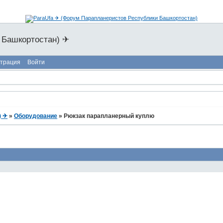
 Башкортостан) ✈
страция
Войти
) ✈
»
Оборудование
»
Рюкзак парапланерный куплю