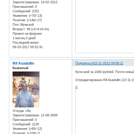
Зарегистрирован
: 14-02-2012
Приглашений:
0
Сообщений:
2331
Уважение:
[+70/-13]
Позитив:
[+146/-17]
Пол:
Мужской
Возраст:
48
[1978-06-05]
Провел на форуме:
1 месяц 0 дней
Последний визит:
09-03-2017 05:52:41
Rif Asadullin
Поделиться
22-11-2012 09:08:11
Бывалый
Купи мой за 1000 рублей. Почти новый
Отредактировано Rif Asadullin (22-11-2
0
Откуда:
Ufa
Зарегистрирован
: 12-08-2009
Приглашений:
0
Сообщений:
1126
Уважение:
[+95/-12]
Позитив:
[+109/-1]