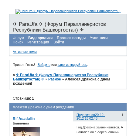
✈ ParaUfa ✈ (Форум Парапланеристов
Республики Башкортостан) ✈
Форум
Видеоролики
Прогноз погоды
Участники
Поиск
Регистрация
Войти
Активные темы
Привет, Гость!
Войдите
или
зарегистрируйтесь
.
»
✈ ParaUfa ✈ (Форум Парапланеристов Республики
Башкортостан) ✈
»
Разное
»
Алексея Дракона с днем
рождения!
Страница:
1
Алексея Дракона с днем рождения!
Поделиться
20-12-
1
Rif Asadullin
2012 15:02:48
Бывалый
Год Дракона заканчивается. А
начался он с соревнований