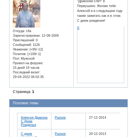
"Драконий слет" в
Первушино. Желаю тебе
Алексей и в следующем году
также зажигать как и в этом.
С днем рождения!
0
Откуда:
Ufa
Зарегистрирован
: 12-08-2009
Приглашений:
0
Сообщений:
1126
Уважение:
[+95/-12]
Позитив:
[+109/-1]
Пол:
Мужской
Провел на форуме:
15 дней 19 часов
Последний визит:
29-04-2022 06:02:35
Страница:
1
Похожие темы
Алексея Дракона
Разное
27-12-2014
С Днем
Рожденья
С днем
Разное
20-12-2013