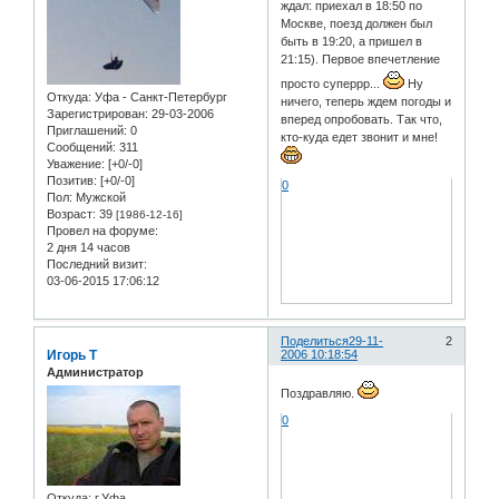
ждал: приехал в 18:50 по
Москве, поезд должен был
быть в 19:20, а пришел в
21:15). Первое впечетление
просто суперрр...
Ну
Откуда:
Уфа - Санкт-Петербург
ничего, теперь ждем погоды и
Зарегистрирован
: 29-03-2006
вперед опробовать. Так что,
Приглашений:
0
кто-куда едет звонит и мне!
Сообщений:
311
Уважение:
[+0/-0]
Позитив:
[+0/-0]
0
Пол:
Мужской
Возраст:
39
[1986-12-16]
Провел на форуме:
2 дня 14 часов
Последний визит:
03-06-2015 17:06:12
Поделиться
29-11-
2
Игорь Т
2006 10:18:54
Администратор
Поздравляю.
0
Откуда:
г.Уфа