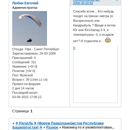
Любин Евгений
2006 00:20:52
Администратор
Спасибо всем... Кто нибудь
поедет на Шихан завтра (в
Воскресенье) или
КандрыКуль ? Вроде и ветер
Юг или ЮгоЗапад 3-4, и
температурка -3, и осадков
нет? И отдахнем и ...
0
Откуда:
Уфа - Санкт-Петербург
Зарегистрирован
: 29-03-2006
Приглашений:
0
Сообщений:
311
Уважение:
[+0/-0]
Позитив:
[+0/-0]
Пол:
Мужской
Возраст:
39
[1986-12-16]
Провел на форуме:
2 дня 14 часов
Последний визит:
03-06-2015 17:06:12
Страница:
1
»
✈ ParaUfa ✈ (Форум Парапланеристов Республики
Башкортостан) ✈
»
Разное
»
Наконец-то я укомплектован...