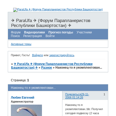
✈ ParaUfa ✈ (Форум Парапланеристов
Республики Башкортостан) ✈
Форум
Видеоролики
Прогноз погоды
Участники
Поиск
Регистрация
Войти
Активные темы
Привет, Гость!
Войдите
или
зарегистрируйтесь
.
»
✈ ParaUfa ✈ (Форум Парапланеристов Республики
Башкортостан) ✈
»
Разное
»
Наконец-то я укомплектован...
Страница:
1
Наконец-то я укомплектован...
Поделиться
29-11-
1
Любин Евгений
2006 01:14:26
Администратор
Наконец-то я
укомплектован.:bb: Получил
сегодня подвеску (2 часа