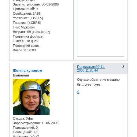
Зарегистрирован
: 30-03-2006
Приглашений:
0
Сообщений:
2428
Уважение:
[+151/-5]
Позитив:
[+136/-6]
Пол:
Мужской
Возраст:
59
[1966-09-27]
Провел на форуме:
1 месяц 18 дней
Последний визит:
Вчера 11:50:03
Поделиться
29-11-
3
Женя с куполом
2006 11:28:44
Бывалый
Однако обмыть не мешало
бы... :yes: :yes:
0
Откуда:
Уфа
Зарегистрирован
: 11-05-2006
Приглашений:
0
Сообщений:
393
Уважение:
[+0/-0]