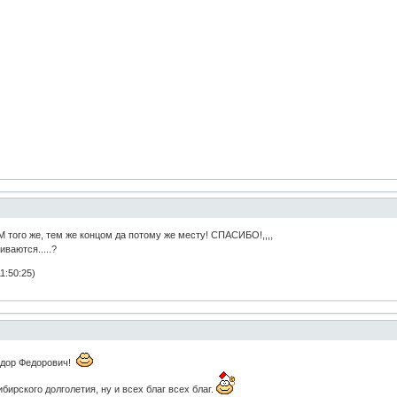
ВАМ того же, тем же концом да потому же месту! СПАСИБО!,,,,
ваются.....?
1:50:25)
едор Федорович!
бирского долголетия, ну и всех благ всех благ.