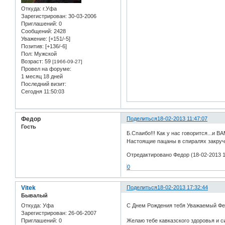
Откуда:
г.Уфа
Зарегистрирован
: 30-03-2006
Приглашений:
0
Сообщений:
2428
Уважение:
[+151/-5]
Позитив:
[+136/-6]
Пол:
Мужской
Возраст:
59
[1966-09-27]
Провел на форуме:
1 месяц 18 дней
Последний визит:
Сегодня 11:50:03
Федор
Поделиться
18-02-2013 11:47:07
Гость
Б.Спаибо!!! Как у нас говорится...и 
Настоящие пацаны в спиралях закручи
Отредактировано Федор (18-02-2013 1
0
Vitek
Поделиться
18-02-2013 17:32:44
Бывалый
Откуда:
Уфа
С Днем Рождения тебя Уважаемый Ф
Зарегистрирован
: 26-06-2007
Приглашений:
0
Желаю тебе кавказского здоровья и си