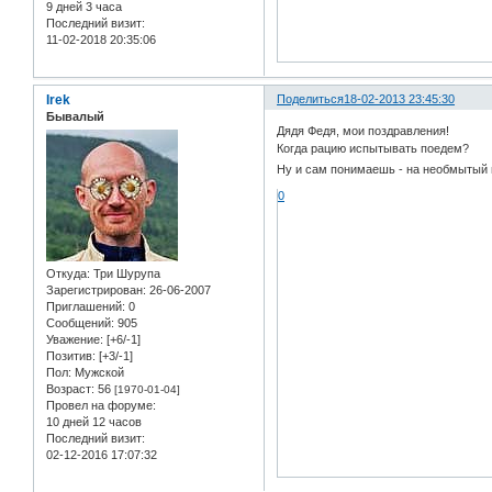
9 дней 3 часа
Последний визит:
11-02-2018 20:35:06
Irek
Поделиться
18-02-2013 23:45:30
Бывалый
Дядя Федя, мои поздравления!
Когда рацию испытывать поедем?
Ну и сам понимаешь - на необмытый 
0
Откуда:
Три Шурупа
Зарегистрирован
: 26-06-2007
Приглашений:
0
Сообщений:
905
Уважение:
[+6/-1]
Позитив:
[+3/-1]
Пол:
Мужской
Возраст:
56
[1970-01-04]
Провел на форуме:
10 дней 12 часов
Последний визит:
02-12-2016 17:07:32