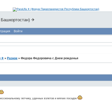
 Башкортостан) ✈
страция
Войти
) ✈
»
Разное
»
Федора Федоровича с Днем рожденья
фессиональному летчику, удачных взлетов и мягких посадок