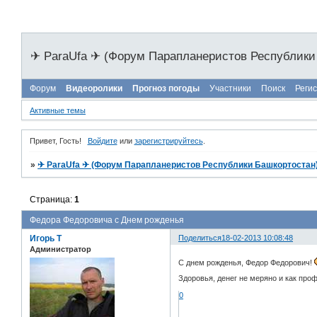
✈ ParaUfa ✈ (Форум Парапланеристов Республики
Форум
Видеоролики
Прогноз погоды
Участники
Поиск
Реги
Активные темы
Привет, Гость!
Войдите
или
зарегистрируйтесь
.
»
✈ ParaUfa ✈ (Форум Парапланеристов Республики Башкортостан
Страница:
1
Федора Федоровича с Днем рожденья
Игорь Т
Поделиться
18-02-2013 10:08:48
Администратор
С днем рожденья, Федор Федорович!
Здоровья, денег не меряно и как про
0