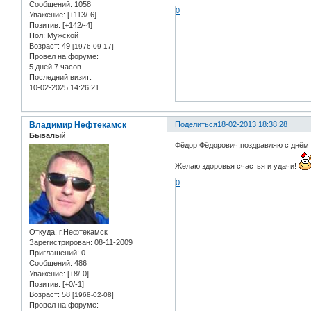
Сообщений:
1058
0
Уважение:
[+113/-6]
Позитив:
[+142/-4]
Пол:
Мужской
Возраст:
49
[1976-09-17]
Провел на форуме:
5 дней 7 часов
Последний визит:
10-02-2025 14:26:21
Владимир Нефтекамск
Поделиться
18-02-2013 18:38:28
Бывалый
Фёдор Фёдорович,поздравляю с днём
Желаю здоровья счастья и удачи!
0
Откуда:
г.Нефтекамск
Зарегистрирован
: 08-11-2009
Приглашений:
0
Сообщений:
486
Уважение:
[+8/-0]
Позитив:
[+0/-1]
Возраст:
58
[1968-02-08]
Провел на форуме: