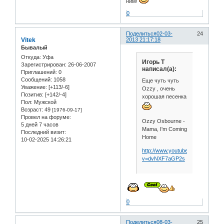
ним!
0
Поделиться
02-03-
24
Vitek
2013 21:17:18
Бывалый
Откуда:
Уфа
Игорь Т
Зарегистрирован
: 26-06-2007
написал(а):
Приглашений:
0
Сообщений:
1058
Еще чуть чуть
Уважение:
[+113/-6]
Ozzy , очень
Позитив:
[+142/-4]
хорошая песенка
Пол:
Мужской
Возраст:
49
[1976-09-17]
Провел на форуме:
Ozzy Osbourne -
5 дней 7 часов
Mama, I'm Coming
Последний визит:
Home
10-02-2025 14:26:21
http://www.youtube.com/watch?
v=dvNXF7aGP2s
0
Поделиться
08-03-
25