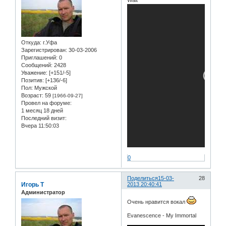
Откуда:
г.Уфа
Зарегистрирован
: 30-03-2006
Приглашений:
0
Сообщений:
2428
Уважение:
[+151/-5]
Позитив:
[+136/-6]
Пол:
Мужской
Возраст:
59
[1966-09-27]
Провел на форуме:
1 месяц 18 дней
Последний визит:
Вчера 11:50:03
0
Поделиться
15-03-
28
Игорь Т
2013 20:40:41
Администратор
Очень нравится вокал
Evanescence - My Immortal