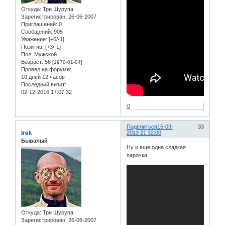
Откуда:
Три Шурупа
Зарегистрирован
: 26-06-2007
Приглашений:
0
Сообщений:
905
Уважение:
[+6/-1]
Позитив:
[+3/-1]
Пол:
Мужской
Возраст:
56
[1970-01-04]
Провел на форуме:
10 дней 12 часов
Последний визит:
02-12-2016 17:07:32
0
Поделиться
15-03-
33
Irek
2013 21:32:00
Бывалый
Ну и еще одна сладкая
парочка:
Откуда:
Три Шурупа
Зарегистрирован
: 26-06-2007