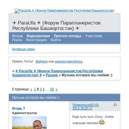
✈ ParaUfa ✈ (Форум Парапланеристов
Республики Башкортостан) ✈
Форум
Видеоролики
Прогноз погоды
Участники
Поиск
Регистрация
Войти
Активные темы
Привет, Гость!
Войдите
или
зарегистрируйтесь
.
»
✈ ParaUfa ✈ (Форум Парапланеристов Республики
Башкортостан) ✈
»
Разное
»
Музыка которую мы любим :)
Страница:
«
1
2
3
4
…
28
»
Музыка которую мы любим :)
Поделиться
02-03-
21
Игорь Т
2013 18:20:17
Администратор
Еще чуть чуть Ozzy , очень
хорошая песенка