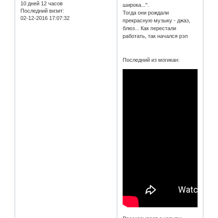
10 дней 12 часов
широка...".
Последний визит:
Тогда они рождали
02-12-2016 17:07:32
прекрасную музыку - джаз,
блюз... Как перестали
работать, так начался рэп
Последний из могикан: