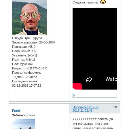
Сладкая парочка
Откуда:
Три Шурупа
Зарегистрирован
: 26-06-2007
Приглашений:
0
Сообщений:
905
Уважение:
[+6/-1]
Позитив:
[+3/-1]
Пол:
Мужской
Возраст:
56
[1970-01-04]
Провел на форуме:
10 дней 12 часов
Последний визит:
02-12-2016 17:07:32
0
Поделиться
15-03-
30
Fond
2013 21:22:46
Заблокирован
УУУУУУУУУУУУ ребята, да
тут мы можем (на этом
сайте целый архив создать