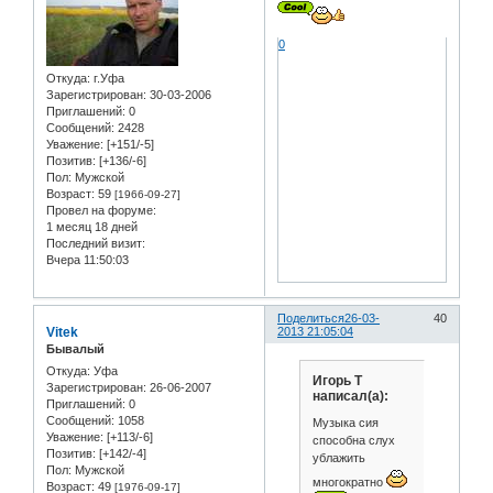
0
Откуда:
г.Уфа
Зарегистрирован
: 30-03-2006
Приглашений:
0
Сообщений:
2428
Уважение:
[+151/-5]
Позитив:
[+136/-6]
Пол:
Мужской
Возраст:
59
[1966-09-27]
Провел на форуме:
1 месяц 18 дней
Последний визит:
Вчера 11:50:03
Поделиться
26-03-
40
Vitek
2013 21:05:04
Бывалый
Откуда:
Уфа
Игорь Т
Зарегистрирован
: 26-06-2007
написал(а):
Приглашений:
0
Сообщений:
1058
Музыка сия
Уважение:
[+113/-6]
способна слух
Позитив:
[+142/-4]
ублажить
Пол:
Мужской
многократно
Возраст:
49
[1976-09-17]