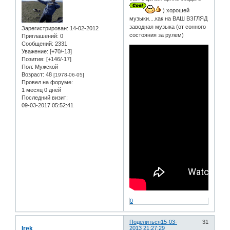
) хорошей
музыки....как на ВАШ ВЗГЛЯД
заводная музыка (от сонного
Зарегистрирован
: 14-02-2012
состояния за рулем)
Приглашений:
0
Сообщений:
2331
Уважение:
[+70/-13]
Позитив:
[+146/-17]
Пол:
Мужской
Возраст:
48
[1978-06-05]
Провел на форуме:
1 месяц 0 дней
Последний визит:
09-03-2017 05:52:41
0
Поделиться
15-03-
31
Irek
2013 21:27:29