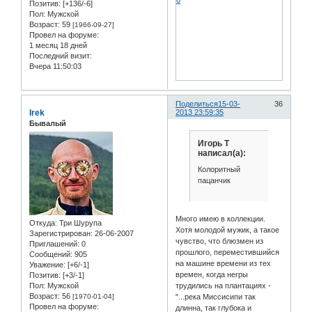
0
Позитив:
[+136/-6]
Пол:
Мужской
Возраст:
59
[1966-09-27]
Провел на форуме:
1 месяц 18 дней
Последний визит:
Вчера 11:50:03
Поделиться
15-03-
36
Irek
2013 23:59:35
Бывалый
Игорь Т
написал(а):
Колоритный
пацанчик
Много имею в коллекции.
Откуда:
Три Шурупа
Хотя молодой мужик, а такое
Зарегистрирован
: 26-06-2007
чувство, что блюзмен из
Приглашений:
0
прошлого, переместившийся
Сообщений:
905
на машине времени из тех
Уважение:
[+6/-1]
времен, когда негры
Позитив:
[+3/-1]
трудились на плантациях -
Пол:
Мужской
Возраст:
56
"...река Миссисипи так
[1970-01-04]
Провел на форуме:
длинна, так глубока и