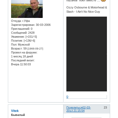
паzaнов поют вместе ....
Ozzy Osbourne & Motorhead &
Slash - I Ain't No Nice Guy
Откуда:
г.Уфа
Зарегистрирован
: 30-03-2006
Приглашений:
0
Сообщений:
2428
Уважение:
[+151/-5]
Позитив:
[+136/-6]
Пол:
Мужской
Возраст:
59
[1966-09-27]
Провел на форуме:
1 месяц 18 дней
Последний визит:
Вчера 11:50:03
0
Поделиться
02-03-
23
Vitek
2013 21:15:54
Бывалый