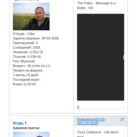
The Police - Message in a
Bottle - HD
Откуда:
г.Уфа
Зарегистрирован
: 30-03-2006
Приглашений:
0
Сообщений:
2428
Уважение:
[+151/-5]
Позитив:
[+136/-6]
Пол:
Мужской
Возраст:
59
[1966-09-27]
Провел на форуме:
1 месяц 18 дней
Последний визит:
Вчера 11:50:03
0
Поделиться
15-03-
27
Игорь Т
2013 20:19:09
Администратор
Ozzy Osbourne - Life Won't
Wait