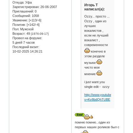
Откуда:
Уфа
Игорь Т
Зарегистрирован
: 26-06-2007
написал(а):
Приглашений:
0
Сообщений:
1058
Ozzy... просто ...
Уважение:
[+113/-6]
Ozzy , один из
Позитив:
[+142/-4]
лучших
Пол:
Мужской
вокалистов ,
Возраст:
49
[1976-09-17]
если не лучший
Провел на форуме:
вокалист ,
5 дней 7 часов
современности
Последний визит:
конечно в
10-02-2025 14:26:21
этом разделе
музыки
чисто мое
мнение
i just want you
single edit - ozzy
http://www.youtube.com/watch?
v=Kv8bdQhTUBE
помню помню...один из
первых наших роликов был с