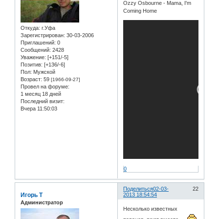
Ozzy Osbourne - Mama, I'm
Coming Home
Откуда:
г.Уфа
Зарегистрирован
: 30-03-2006
Приглашений:
0
Сообщений:
2428
Уважение:
[+151/-5]
Позитив:
[+136/-6]
Пол:
Мужской
Возраст:
59
[1966-09-27]
Провел на форуме:
1 месяц 18 дней
Последний визит:
Вчера 11:50:03
0
Поделиться
02-03-
22
Игорь Т
2013 18:54:54
Администратор
Несколько известных