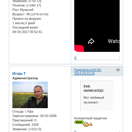
Уважение:
[+70/-13]
Позитив:
[+146/-17]
Пол:
Мужской
Возраст:
48
[1978-06-05]
Провел на форуме:
1 месяц 0 дней
Последний визит:
09-03-2017 05:52:41
0
Поделиться
15-03-
35
Игорь Т
2013 23:21:14
Администратор
Irek
написал(а):
Вот любимый
музыкант:
Откуда:
г.Уфа
Зарегистрирован
: 30-03-2006
Колоритный пацанчик
Приглашений:
0
Сообщений:
2428
Уважение:
[+151/-5]