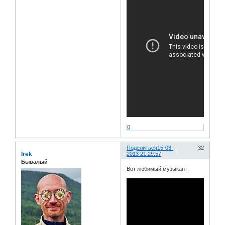
0
Поделиться
15-03-
32
Irek
2013 21:29:57
Бывалый
Вот любимый музыкант: