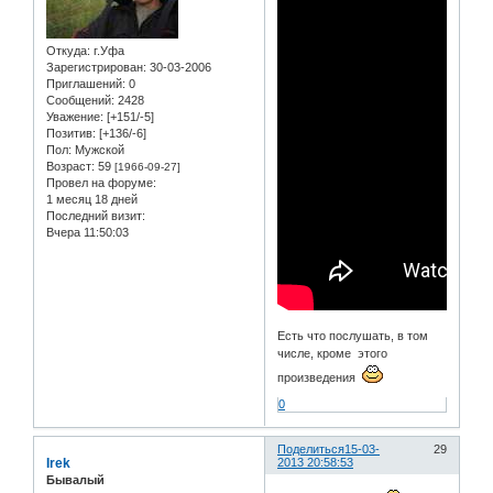
Откуда:
г.Уфа
Зарегистрирован
: 30-03-2006
Приглашений:
0
Сообщений:
2428
Уважение:
[+151/-5]
Позитив:
[+136/-6]
Пол:
Мужской
Возраст:
59
[1966-09-27]
Провел на форуме:
1 месяц 18 дней
Последний визит:
Вчера 11:50:03
Есть что послушать, в том
числе, кроме этого
произведения
0
Поделиться
15-03-
29
Irek
2013 20:58:53
Бывалый