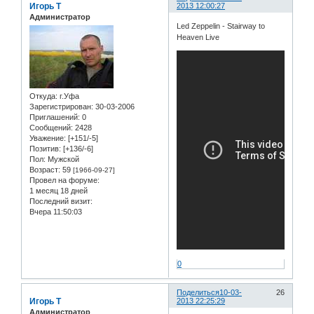
Игорь Т
2013 12:00:27
Администратор
Led Zeppelin - Stairway to
Heaven Live
Откуда:
г.Уфа
Зарегистрирован
: 30-03-2006
Приглашений:
0
Сообщений:
2428
Уважение:
[+151/-5]
Позитив:
[+136/-6]
Пол:
Мужской
Возраст:
59
[1966-09-27]
Провел на форуме:
1 месяц 18 дней
Последний визит:
Вчера 11:50:03
0
Поделиться
10-03-
26
Игорь Т
2013 22:25:29
Администратор