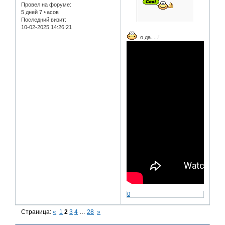
Провел на форуме:
5 дней 7 часов
Последний визит:
10-02-2025 14:26:21
о да.....!
0
Страница:
«
1
2
3
4
…
28
»