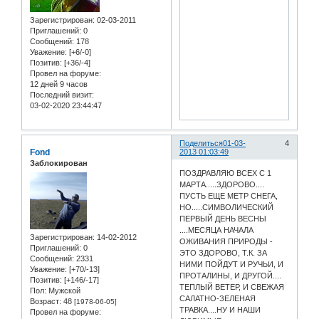
Зарегистрирован
: 02-03-2011
Приглашений:
0
Сообщений:
178
Уважение:
[+6/-0]
Позитив:
[+36/-4]
Провел на форуме:
12 дней 9 часов
Последний визит:
03-02-2020 23:44:47
Поделиться
01-03-
4
Fond
2013 01:03:49
Заблокирован
ПОЗДРАВЛЯЮ ВСЕХ С 1
МАРТА.....ЗДОРОВО....
ПУСТЬ ЕЩЕ МЕТР СНЕГА,
НО.....СИМВОЛИЧЕСКИЙ
ПЕРВЫЙ ДЕНЬ ВЕСНЫ
....МЕСЯЦА НАЧАЛА
Зарегистрирован
: 14-02-2012
ОЖИВАНИЯ ПРИРОДЫ -
Приглашений:
0
ЭТО ЗДОРОВО, Т.К. ЗА
Сообщений:
2331
НИМИ ПОЙДУТ И РУЧЬИ, И
Уважение:
[+70/-13]
ПРОТАЛИНЫ, И ДРУГОЙ....
Позитив:
[+146/-17]
ТЕПЛЫЙ ВЕТЕР, И СВЕЖАЯ
Пол:
Мужской
САЛАТНО-ЗЕЛЕНАЯ
Возраст:
48
[1978-06-05]
ТРАВКА....НУ И НАШИ
Провел на форуме: