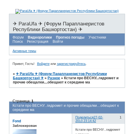
✈ ParaUfa ✈ (Форум Парапланеристов
Республики Башкортостан) ✈
Форум
Видеоролики
Прогноз погоды
Участники
Поиск
Регистрация
Войти
Активные темы
Привет, Гость!
Войдите
или
зарегистрируйтесь
.
»
✈ ParaUfa ✈ (Форум Парапланеристов Республики
Башкортостан) ✈
»
Разное
»
Кстати про ВЕСНУ...гидромет и
прочие обещалки....обещают к середине ма
Страница:
1
Кстати про ВЕСНУ...гидромет и прочие обещалки....обещают к
середине ма
Поделиться
27-02-
1
Fond
2013 23:14:42
Заблокирован
Кстати про ВЕСНУ...гидромет