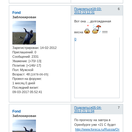
Поделиться
18-03-
6
Fond
2013 13:12:31
Заблокирован
Вот она ....долгожданная
весна
!!!!!!
0
Зарегистрирован
: 14-02-2012
Приглашений:
0
Сообщений:
2331
Уважение:
[+70/-13]
Позитив:
[+146/-17]
Пол:
Мужской
Возраст:
48
[1978-06-05]
Провел на форуме:
1 месяц 0 дней
Последний визит:
09-03-2017 05:52:41
Поделиться
05-04-
7
Fond
2013 21:11:04
Заблокирован
По прогнозу на завтра в
Оренбурге уже +21 С будет
http://www.foreca.ru/Russia/Orenburg?