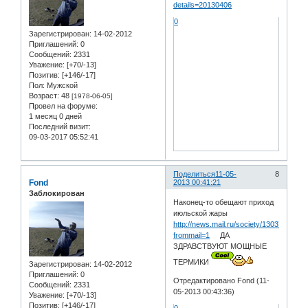
details=20130406
0
Зарегистрирован
: 14-02-2012
Приглашений:
0
Сообщений:
2331
Уважение:
[+70/-13]
Позитив:
[+146/-17]
Пол:
Мужской
Возраст:
48
[1978-06-05]
Провел на форуме:
1 месяц 0 дней
Последний визит:
09-03-2017 05:52:41
Поделиться
11-05-
8
Fond
2013 00:41:21
Заблокирован
Наконец-то обещают приход
июльской жары
http://news.mail.ru/society/13037489/?
frommail=1
ДА
ЗДРАВСТВУЮТ МОЩНЫЕ
ТЕРМИКИ
Зарегистрирован
: 14-02-2012
Приглашений:
0
Отредактировано Fond (11-
Сообщений:
2331
05-2013 00:43:36)
Уважение:
[+70/-13]
Позитив:
[+146/-17]