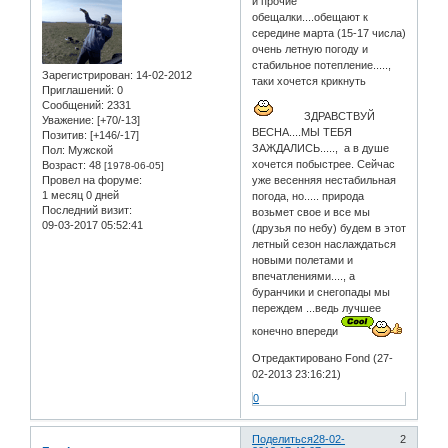
и прочие
обещалки....обещают к
середине марта (15-17 числа)
очень летную погоду и
стабильное потепление.....,
Зарегистрирован
: 14-02-2012
таки хочется крикнуть
Приглашений:
0
Сообщений:
2331
ЗДРАВСТВУЙ
Уважение:
[+70/-13]
ВЕСНА....МЫ ТЕБЯ
Позитив:
[+146/-17]
ЗАЖДАЛИСЬ....., а в душе
Пол:
Мужской
хочется побыстрее. Сейчас
Возраст:
48
[1978-06-05]
Провел на форуме:
уже весенняя нестабильная
1 месяц 0 дней
погода, но..... природа
Последний визит:
возьмет свое и все мы
09-03-2017 05:52:41
(друзья по небу) будем в этот
летный сезон наслаждаться
новыми полетами и
впечатлениями...., а
буранчики и снегопады мы
переждем ...ведь лучшее
конечно впереди
Отредактировано Fond (27-
02-2013 23:16:21)
0
Поделиться
28-02-
2