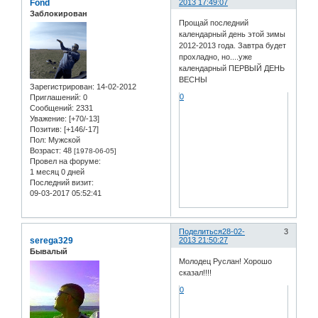
Fond
2013 17:49:07
Заблокирован
Прощай последний
календарный день этой зимы
2012-2013 года. Завтра будет
прохладно, но....уже
календарный ПЕРВЫЙ ДЕНЬ
ВЕСНЫ
Зарегистрирован
: 14-02-2012
0
Приглашений:
0
Сообщений:
2331
Уважение:
[+70/-13]
Позитив:
[+146/-17]
Пол:
Мужской
Возраст:
48
[1978-06-05]
Провел на форуме:
1 месяц 0 дней
Последний визит:
09-03-2017 05:52:41
Поделиться
28-02-
3
serega329
2013 21:50:27
Бывалый
Молодец Руслан! Хорошо
сказал!!!!
0