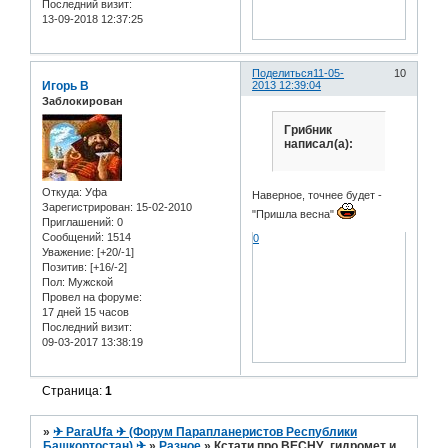
Последний визит:
13-09-2018 12:37:25
Поделиться
11-05-
10
Игорь В
2013 12:39:04
Заблокирован
Грибник
написал(а):
Откуда:
Уфа
Наверное, точнее будет -
Зарегистрирован
: 15-02-2010
"Пришла весна"
Приглашений:
0
Сообщений:
1514
0
Уважение:
[+20/-1]
Позитив:
[+16/-2]
Пол:
Мужской
Провел на форуме:
17 дней 15 часов
Последний визит:
09-03-2017 13:38:19
Страница:
1
»
✈ ParaUfa ✈ (Форум Парапланеристов Республики
Башкортостан) ✈
»
Разное
»
Кстати про ВЕСНУ...гидромет и