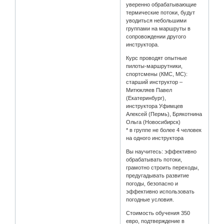
уверенно обрабатывающие
термические потоки, будут
уводиться небольшими
группами на маршруты в
сопровождении другого
инструктора.
Курс проводят опытные
пилоты-маршрутники,
спортсмены (КМС, МС):
старший инструктор –
Митюкляев Павел
(Екатеринбург),
инструктора Уфимцев
Алексей (Пермь), Брякотнина
Ольга (Новосибирск)
* в группе не более 4 человек
на одного инструктора
Вы научитесь: эффективно
обрабатывать потоки,
грамотно строить переходы,
предугадывать развитие
погоды, безопасно и
эффективно использовать
погодные условия.
Cтоимость обучения 350
евро, подтверждение в