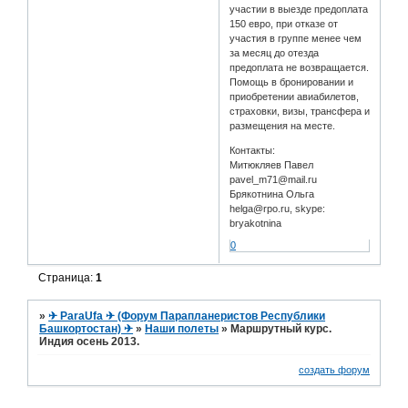
участии в выезде предоплата
150 евро, при отказе от
участия в группе менее чем
за месяц до отезда
предоплата не возвращается.
Помощь в бронировании и
приобретении авиабилетов,
страховки, визы, трансфера и
размещения на месте.
Контакты:
Митюкляев Павел
pavel_m71@mail.ru
Брякотнина Ольга
hеlga@rpo.ru, skype:
bryakotnina
0
Страница:
1
»
✈ ParaUfa ✈ (Форум Парапланеристов Республики
Башкортостан) ✈
»
Наши полеты
»
Маршрутный курс.
Индия осень 2013.
создать форум