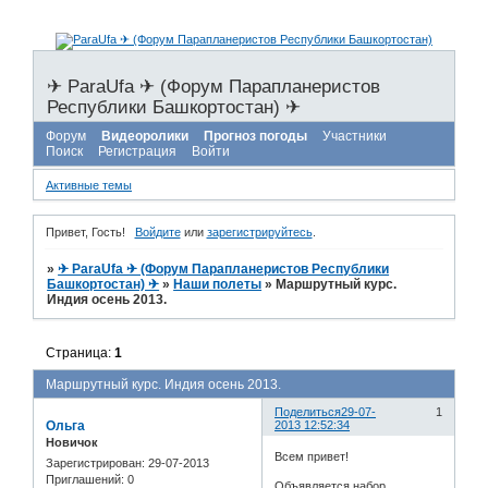
✈ ParaUfa ✈ (Форум Парапланеристов
Республики Башкортостан) ✈
Форум
Видеоролики
Прогноз погоды
Участники
Поиск
Регистрация
Войти
Активные темы
Привет, Гость!
Войдите
или
зарегистрируйтесь
.
»
✈ ParaUfa ✈ (Форум Парапланеристов Республики
Башкортостан) ✈
»
Наши полеты
»
Маршрутный курс.
Индия осень 2013.
Страница:
1
Маршрутный курс. Индия осень 2013.
Поделиться
29-07-
1
Ольга
2013 12:52:34
Новичок
Всем привет!
Зарегистрирован
: 29-07-2013
Приглашений:
0
Объявляется набор