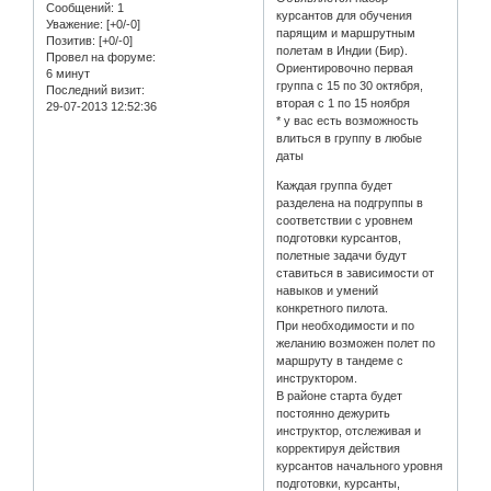
Сообщений:
1
курсантов для обучения
Уважение:
[+0/-0]
парящим и маршрутным
Позитив:
[+0/-0]
полетам в Индии (Бир).
Провел на форуме:
Ориентировочно первая
6 минут
группа с 15 по 30 октября,
Последний визит:
вторая с 1 по 15 ноября
29-07-2013 12:52:36
* у вас есть возможность
влиться в группу в любые
даты
Каждая группа будет
разделена на подгруппы в
соответствии с уровнем
подготовки курсантов,
полетные задачи будут
ставиться в зависимости от
навыков и умений
конкретного пилота.
При необходимости и по
желанию возможен полет по
маршруту в тандеме с
инструктором.
В районе старта будет
постоянно дежурить
инструктор, отслеживая и
корректируя действия
курсантов начального уровня
подготовки, курсанты,