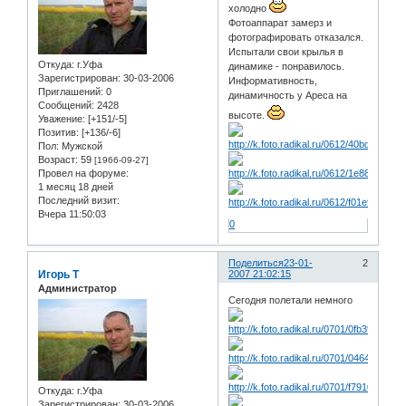
холодно
Фотоаппарат замерз и
фотографировать отказался.
Испытали свои крылья в
Откуда:
г.Уфа
динамике - понравилось.
Зарегистрирован
: 30-03-2006
Информативность,
Приглашений:
0
динамичность у Ареса на
Сообщений:
2428
высоте.
Уважение:
[+151/-5]
Позитив:
[+136/-6]
Пол:
Мужской
Возраст:
59
[1966-09-27]
Провел на форуме:
1 месяц 18 дней
Последний визит:
Вчера 11:50:03
0
Поделиться
23-01-
2
Игорь Т
2007 21:02:15
Администратор
Сегодня полетали немного
Откуда:
г.Уфа
Зарегистрирован
: 30-03-2006