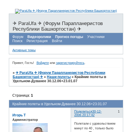
✈ ParaUfa ✈ (Форум Парапланеристов
Республики Башкортостан) ✈
Форум
Видеоролики
Прогноз погоды
Участники
Поиск
Регистрация
Войти
Активные темы
Привет, Гость!
Войдите
или
зарегистрируйтесь
.
»
✈ ParaUfa ✈ (Форум Парапланеристов Республики
Башкортостан) ✈
»
Наши полеты
»
Крайние полеты в
Удельном-Дуванее 30.12.06+23.01.07
Страница:
1
Крайние полеты в Удельном-Дуванее 30.12.06+23.01.07
Поделиться
30-12-
1
Игорь Т
2006 20:17:42
Администратор
Полетали с удовольствием
минут по 40 , только было