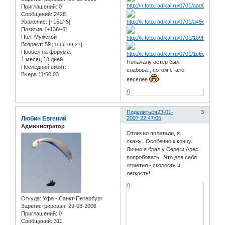
Приглашений:
0
Сообщений:
2428
Уважение:
[+151/-5]
Позитив:
[+136/-6]
Пол:
Мужской
Возраст:
59
[1966-09-27]
Провел на форуме:
1 месяц 18 дней
Поначалу ветер был
Последний визит:
слабоват, потом стало
Вчера 11:50:03
веселее
0
Поделиться
23-01-
3
Любин Евгений
2007 22:47:05
Администратор
Отлично полетали, я
скажу...Особенно к концу.
Лично я брал у Сереги Арес
попробовать...Что для себя
отметил - скорость и
легкость!
0
Откуда:
Уфа - Санкт-Петербург
Зарегистрирован
: 29-03-2006
Приглашений:
0
Сообщений:
311