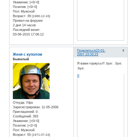
Уважение:
[+0/-0]
Позитив:
[+0/-0]
Пол:
Мужской
Возраст:
39
[1986-12-16]
Провел на форуме:
2 дня 14 часов
Последний визит:
03-06-2015 17:06:12
Поделиться
23-01-
4
Женя с куполом
2007 23:33:23
Бывалый
Я вами горжусь!!! :bye: :bye:
:bye:
0
Откуда:
Уфа
Зарегистрирован
: 11-05-2006
Приглашений:
0
Сообщений:
393
Уважение:
[+0/-0]
Позитив:
[+2/-0]
Пол:
Мужской
Возраст:
55
[1971-07-24]