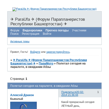
✈ ParaUfa ✈ (Форум Парапланеристов
Республики Башкортостан) ✈
Форум
Видеоролики
Прогноз погоды
Участники
Поиск
Регистрация
Войти
Активные темы
Привет, Гость!
Войдите
или
зарегистрируйтесь
.
»
✈ ParaUfa ✈ (Форум Парапланеристов Республики
Башкортостан) ✈
»
ПараМото
»
Полетал сегодня на
паралете, в ожидании Абзы
Страница:
1
Полетал сегодня на паралете, в ожидании Абзы
Поделиться
20-02-
1
Алексей Дракон
2014 21:36:44
Бывалый
Какой прекрасный сегодня
ЛЁТНЫЙ день,