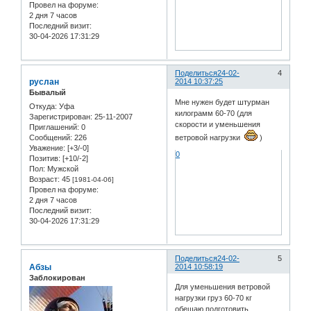
Провел на форуме:
2 дня 7 часов
Последний визит:
30-04-2026 17:31:29
Поделиться
24-02-
4
руслан
2014 10:37:25
Бывалый
Мне нужен будет штурман
Откуда:
Уфа
килограмм 60-70 (для
Зарегистрирован
: 25-11-2007
скорости и уменьшения
Приглашений:
0
Сообщений:
226
ветровой нагрузки
)
Уважение:
[+3/-0]
0
Позитив:
[+10/-2]
Пол:
Мужской
Возраст:
45
[1981-04-06]
Провел на форуме:
2 дня 7 часов
Последний визит:
30-04-2026 17:31:29
Поделиться
24-02-
5
Абзы
2014 10:58:19
Заблокирован
Для уменьшения ветровой
нагрузки груз 60-70 кг
обещаю подготовить