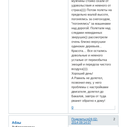
мужчины стойко охали от
удовольствия и немного от
страха)))) Потом полеты на
предельно малой высоте,
погонялись за снегоходом,
"погонялись" за машинами
над дорогой. Полетали над
следами невиданных
зверушек)) рассмотрели
очень близко верхушки
одиноких деревьев...
Красота.... Все остались
довольные и немного
усталые от переизбытка
эмоций и передоза чистого
воздуха)))).
Хороший день!
А Рамиль не долетел,
позвонил ему, у него
проблемы с настройками
двигателя, долетел до
Бакалов, завтра от туда
рванет обратно к дому!
0
Поделиться
24-02-
2
Абзы
2014 09:14:07
Заблокирован