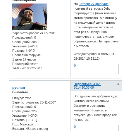
На
четверг 27 февраля
попутный ветерок в Уфу
формируется (пока только в
метео прогнозе). А в пятницу
на следующий день - штиль.
Есть намерение лететь на
этот раз в Первушино,
Зарегистрирован
: 24-05-2011
переночевать там, а утром
Приглашений:
0
обратно домой. На параплане
Сообщений:
208
с мотором.
Уважение:
[+4/-3]
Позитив:
[+0/-0]
Отредактировано Абзы (24-
Провел на форуме:
02-2014 10:53:12)
1 день 17 часов
Последний визит:
0
14-05-2019 22:50:07
Поделиться
24-02-
3
руслан
2014 10:35:09
Бывалый
Вот думаю, как добраться до
Откуда:
Уфа
Октябрьского со своим
Зарегистрирован
: 25-11-2007
багажом и составить
Приглашений:
0
компанию. Я сейчас в
Сообщений:
226
отпуске, да и жена вроде как
Уважение:
[+3/-0]
не против.
Позитив:
[+10/-2]
Пол:
Мужской
0
Возраст:
45
[1981-04-06]