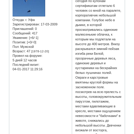
сегодня по купонам
сертификатам отлетало 6
человек со мной на паралете,
корпоративчик небольшой
Откуда:
г. Уфа
компании. Голубое небо в
Зарегистрирован
: 17-03-2009
дымке, в которой
Приглашений:
0
просматривались одинокие
Сообщений:
417
малюсенькие облачка, к
Уважение:
[+6/-1]
которым мы подлетали на
Позитив:
[+0/-0]
высоте до 400 метров. Внизу
Пол:
Мужской
раскрывался зимний пейзаж
Возраст:
47
[1978-12-20]
изгиба реки Белой,
Провел на форуме:
прозрачные деревья леса,
5 дней 12 часов
одинокие деревья и
Последний визит:
кустариники на бескрайних
04-01-2017 11:29:16
белых пушнинах полей.
Овраги и карстровые
вмятины круглой формы на
заснеженном поле.
посмотрев на всю прелесть с
высоты, головокружительным
пируэтом, пилотажем,
местами вдавливающие в
кресло, местами ощущением
невесомости и "бабочками" в
животе, снижались до
небольшой высоты. Девченки
визжали от восторга,