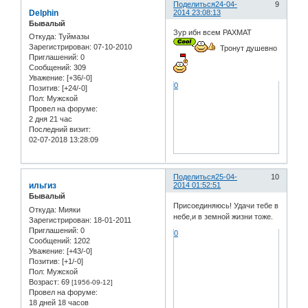
Поделиться
24-04-
9
Delphin
2014 23:08:13
Бывалый
Зур ибн всем РАХМАТ
Откуда:
Туймазы
Зарегистрирован
: 07-10-2010
Тронут душевно
Приглашений:
0
Сообщений:
309
Уважение:
[+36/-0]
0
Позитив:
[+24/-0]
Пол:
Мужской
Провел на форуме:
2 дня 21 час
Последний визит:
02-07-2018 13:28:09
Поделиться
25-04-
10
ильгиз
2014 01:52:51
Бывалый
Присоединяюсь! Удачи тебе в
Откуда:
Мияки
небе,и в земной жизни тоже.
Зарегистрирован
: 18-01-2011
Приглашений:
0
0
Сообщений:
1202
Уважение:
[+43/-0]
Позитив:
[+1/-0]
Пол:
Мужской
Возраст:
69
[1956-09-12]
Провел на форуме:
18 дней 18 часов