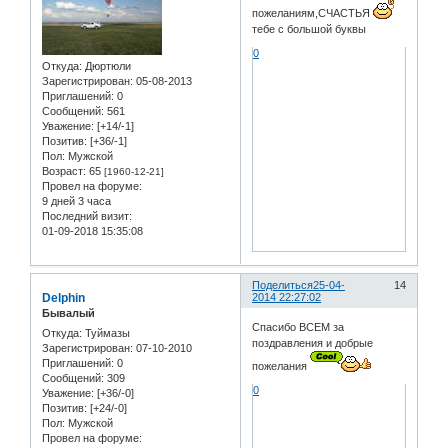
пожеланиям,СЧАСТЬЯ
тебе с большой буквы
0
Откуда:
Дюртюли
Зарегистрирован
: 05-08-2013
Приглашений:
0
Сообщений:
561
Уважение:
[+14/-1]
Позитив:
[+36/-1]
Пол:
Мужской
Возраст:
65
[1960-12-21]
Провел на форуме:
9 дней 3 часа
Последний визит:
01-09-2018 15:35:08
Поделиться
25-04-
14
Delphin
2014 22:27:02
Бывалый
Спасибо ВСЕМ за
Откуда:
Туймазы
поздравления и добрые
Зарегистрирован
: 07-10-2010
Приглашений:
0
пожелания
Сообщений:
309
0
Уважение:
[+36/-0]
Позитив:
[+24/-0]
Пол:
Мужской
Провел на форуме: