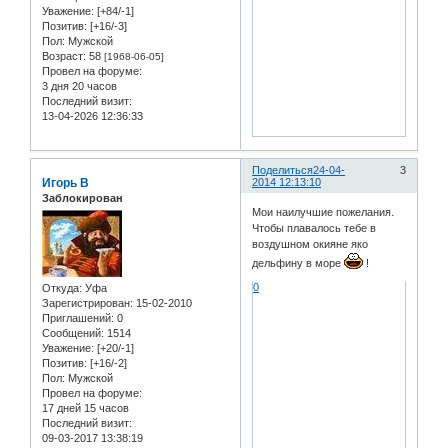
Уважение:
[+84/-1]
Позитив:
[+16/-3]
Пол:
Мужской
Возраст:
58
[1968-06-05]
Провел на форуме:
3 дня 20 часов
Последний визит:
13-04-2026 12:36:33
Поделиться
24-04-
3
Игорь В
2014 12:13:10
Заблокирован
Мои наилучшие пожелания.
Чтобы плавалось тебе в
воздушном окияне яко
дельфину в море
!
0
Откуда:
Уфа
Зарегистрирован
: 15-02-2010
Приглашений:
0
Сообщений:
1514
Уважение:
[+20/-1]
Позитив:
[+16/-2]
Пол:
Мужской
Провел на форуме:
17 дней 15 часов
Последний визит:
09-03-2017 13:38:19