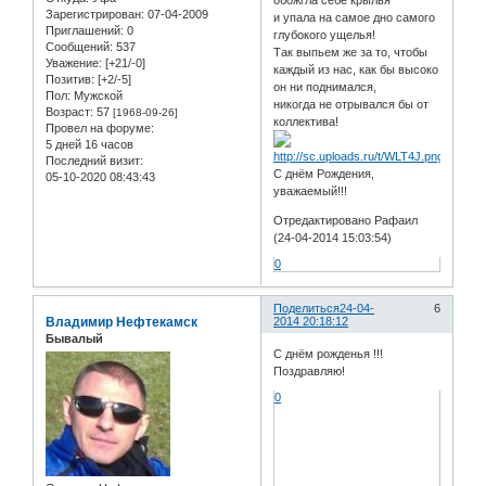
обожгла себе крылья
Зарегистрирован
: 07-04-2009
и упала на самое дно самого
Приглашений:
0
глубокого ущелья!
Сообщений:
537
Так выпьем же за то, чтобы
Уважение:
[+21/-0]
каждый из нас, как бы высоко
Позитив:
[+2/-5]
он ни поднимался,
Пол:
Мужской
никогда не отрывался бы от
Возраст:
57
[1968-09-26]
коллектива!
Провел на форуме:
5 дней 16 часов
Последний визит:
С днём Рождения,
05-10-2020 08:43:43
уважаемый!!!
Отредактировано Рафаил
(24-04-2014 15:03:54)
0
Поделиться
24-04-
6
Владимир Нефтекамск
2014 20:18:12
Бывалый
С днём рожденья !!!
Поздравляю!
0