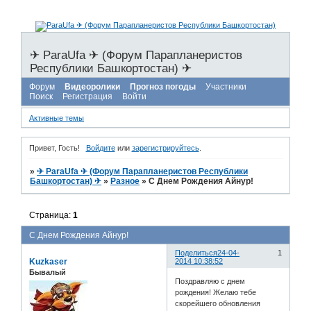
✈ ParaUfa ✈ (Форум Парапланеристов
Республики Башкортостан) ✈
Форум
Видеоролики
Прогноз погоды
Участники
Поиск
Регистрация
Войти
Активные темы
Привет, Гость!
Войдите
или
зарегистрируйтесь
.
»
✈ ParaUfa ✈ (Форум Парапланеристов Республики
Башкортостан) ✈
»
Разное
»
С Днем Рождения Айнур!
Страница:
1
С Днем Рождения Айнур!
Поделиться
24-04-
1
Kuzkaser
2014 10:38:52
Бывалый
Поздравляю с днем
рождения! Желаю тебе
скорейшего обновления