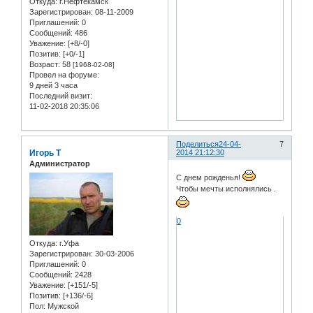
Откуда:
г.Нефтекамск
Зарегистрирован
: 08-11-2009
Приглашений:
0
Сообщений:
486
Уважение:
[+8/-0]
Позитив:
[+0/-1]
Возраст:
58
[1968-02-08]
Провел на форуме:
9 дней 3 часа
Последний визит:
11-02-2018 20:35:06
Поделиться
24-04-
7
Игорь Т
2014 21:12:30
Администратор
С днем рожденья!
Чтобы мечты исполнялись .
0
Откуда:
г.Уфа
Зарегистрирован
: 30-03-2006
Приглашений:
0
Сообщений:
2428
Уважение:
[+151/-5]
Позитив:
[+136/-6]
Пол:
Мужской