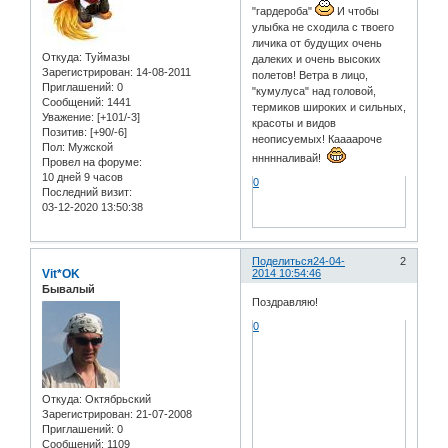
"гардероба"
И чтобы
улыбка не сходила с твоего
личика от будущих очень
Откуда:
Туймазы
далеких и очень высоких
Зарегистрирован
: 14-08-2011
полетов! Ветра в лицо,
Приглашений:
0
"кумулуса" над головой,
Сообщений:
1441
термиков широких и сильных,
Уважение:
[+101/-3]
красоты и видов
Позитив:
[+90/-6]
неописуемых! Каааароче
Пол:
Мужской
ннннналивай!
Провел на форуме:
10 дней 9 часов
0
Последний визит:
03-12-2020 13:50:38
Поделиться
24-04-
2
Vit*OK
2014 10:54:46
Бывалый
Поздравляю!
0
Откуда:
Oктябрьский
Зарегистрирован
: 21-07-2008
Приглашений:
0
Сообщений:
1109