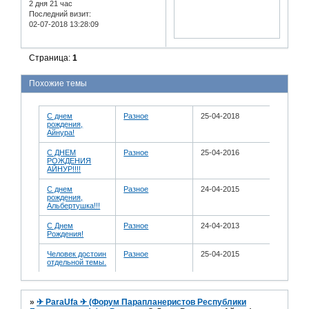
2 дня 21 час
Последний визит:
02-07-2018 13:28:09
Страница:
1
Похожие темы
С днем
Разное
25-04-2018
рождения,
Айнура!
С ДНЕМ
Разное
25-04-2016
РОЖДЕНИЯ
АЙНУР!!!!
С днем
Разное
24-04-2015
рождения,
Альбертушка!!!
C Днем
Разное
24-04-2013
Рождения!
Человек достоин
Разное
25-04-2015
отдельной темы.
»
✈ ParaUfa ✈ (Форум Парапланеристов Республики