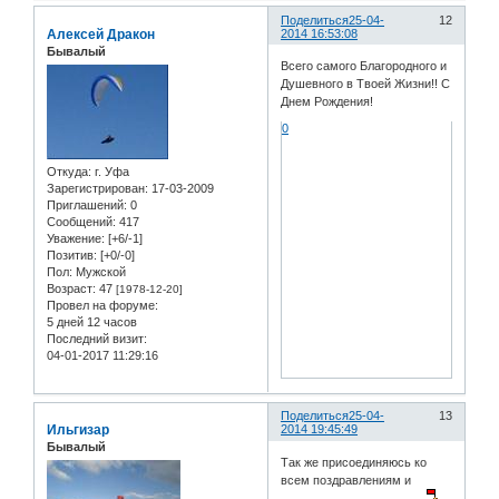
Поделиться
25-04-
12
Алексей Дракон
2014 16:53:08
Бывалый
Всего самого Благородного и
Душевного в Твоей Жизни!! С
Днем Рождения!
0
Откуда:
г. Уфа
Зарегистрирован
: 17-03-2009
Приглашений:
0
Сообщений:
417
Уважение:
[+6/-1]
Позитив:
[+0/-0]
Пол:
Мужской
Возраст:
47
[1978-12-20]
Провел на форуме:
5 дней 12 часов
Последний визит:
04-01-2017 11:29:16
Поделиться
25-04-
13
Ильгизар
2014 19:45:49
Бывалый
Так же присоединяюсь ко
всем поздравлениям и