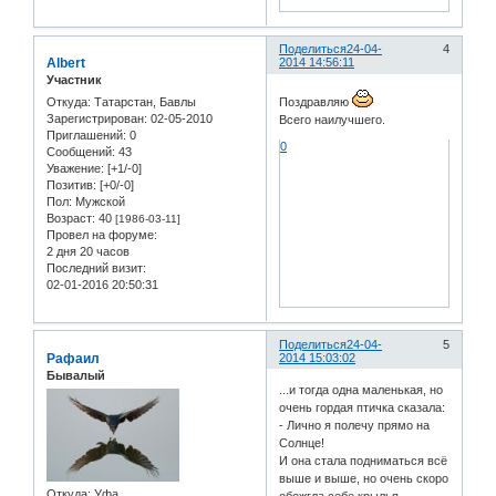
Поделиться
24-04-
4
Albert
2014 14:56:11
Участник
Откуда:
Татарстан, Бавлы
Поздравляю
Зарегистрирован
: 02-05-2010
Всего наилучшего.
Приглашений:
0
0
Сообщений:
43
Уважение:
[+1/-0]
Позитив:
[+0/-0]
Пол:
Мужской
Возраст:
40
[1986-03-11]
Провел на форуме:
2 дня 20 часов
Последний визит:
02-01-2016 20:50:31
Поделиться
24-04-
5
Рафаил
2014 15:03:02
Бывалый
...и тогда одна маленькая, но
очень гордая птичка сказала:
- Лично я полечу прямо на
Солнце!
И она стала подниматься всё
выше и выше, но очень скоро
Откуда:
Уфа