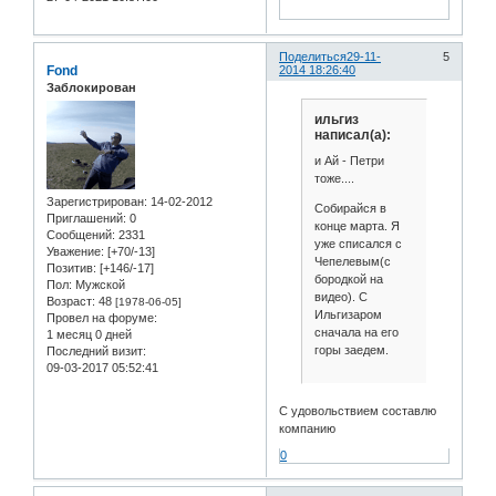
Поделиться
29-11-
5
Fond
2014 18:26:40
Заблокирован
ильгиз
написал(а):
и Ай - Петри
тоже....
Зарегистрирован
: 14-02-2012
Собирайся в
Приглашений:
0
конце марта. Я
Сообщений:
2331
уже списался с
Уважение:
[+70/-13]
Чепелевым(с
Позитив:
[+146/-17]
бородкой на
Пол:
Мужской
видео). С
Возраст:
48
[1978-06-05]
Ильгизаром
Провел на форуме:
сначала на его
1 месяц 0 дней
горы заедем.
Последний визит:
09-03-2017 05:52:41
С удовольствием составлю
компанию
0