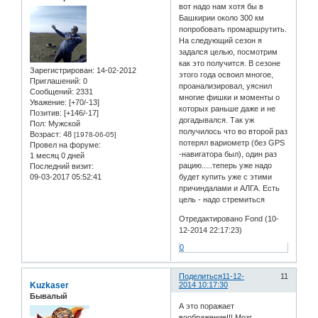
вот надо нам хотя бы в
Башкирии около 300 км
попробовать промаршрутить.
На следующий сезон я
задался целью, посмотрим
как это получится. В сезоне
Зарегистрирован
: 14-02-2012
этого года освоил многое,
Приглашений:
0
проанализировал, уяснил
Сообщений:
2331
многие фишки и моменты о
Уважение:
[+70/-13]
которых раньше даже и не
Позитив:
[+146/-17]
догадывался. Так уж
Пол:
Мужской
получилось что во второй раз
Возраст:
48
[1978-06-05]
потерял вариометр (без GPS
Провел на форуме:
-навигатора был), один раз
1 месяц 0 дней
рацию.....теперь уже надо
Последний визит:
09-03-2017 05:52:41
будет купить уже с этими
причиндалами и АЛГА. Есть
цель - надо стремиться
Отредактировано Fond (10-
12-2014 22:17:23)
0
Поделиться
11-12-
11
Kuzkaser
2014 10:17:30
Бывалый
А это поражает
воображение!!! Мозг