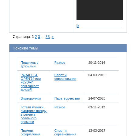
0
Страница:
1
2
3
…
33
»
Похожие темы
Поделись с
Разное
20-11-2014
друзьями.
PARAFEST
Спорт и
04-03-2015
OPEN'14 или
соревнования
FLYDAY
приглашает
друзей!
Видеоролики
Паратворчество
24-07-2025
Кстати мужики,
Разное
03-11-2012
смотрите погоду
в режима
реального
времени
Пример
Спорт и
13-03-2017
оформления
соревнования