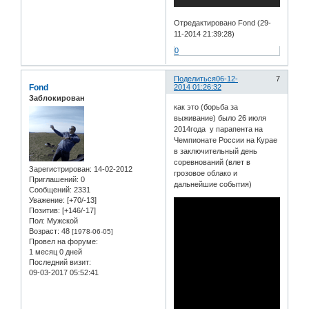
Отредактировано Fond (29-
11-2014 21:39:28)
0
Поделиться
06-12-
7
Fond
2014 01:26:32
Заблокирован
как это (борьба за
выживание) было 26 июля
2014года у парапента на
Чемпионате России на Курае
в заключительный день
соревнований (влет в
Зарегистрирован
: 14-02-2012
грозовое облако и
Приглашений:
0
дальнейшие события)
Сообщений:
2331
Уважение:
[+70/-13]
Позитив:
[+146/-17]
Пол:
Мужской
Возраст:
48
[1978-06-05]
Провел на форуме:
1 месяц 0 дней
Последний визит:
09-03-2017 05:52:41