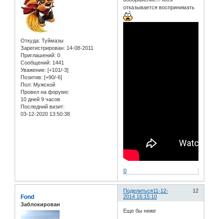
отказывается воспринимать
Откуда:
Туймазы
Зарегистрирован
: 14-08-2011
Приглашений:
0
Сообщений:
1441
Уважение:
[+101/-3]
Позитив:
[+90/-6]
Пол:
Мужской
Провел на форуме:
10 дней 9 часов
Последний визит:
03-12-2020 13:50:38
0
Поделиться
11-12-
12
Fond
2014 16:15:10
Заблокирован
Еще бы ниже