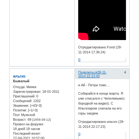
Отредактировано Fond (28-
11-2014 17:36:24)
0
Поделиться
28-11-
4
ильгиз
2014 22:13:43
Бывалый
и Ай - Петри тоже....
Откуда:
Мияки
Зарегистрирован
: 18-01-2011
Собирайся в конце марта. Я
Приглашений:
0
уже списался с Чепелевым(с
Сообщений:
1202
бородкой на видео). С
Уважение:
[+43/-0]
Ильгизаром сначала на его
Позитив:
[+1/-0]
горы заедем.
Пол:
Мужской
Возраст:
69
[1956-09-12]
Отредактировано ильгиз (28-
Провел на форуме:
11-2014 22:17:23)
18 дней 18 часов
Последний визит:
0
27-04-2021 10:57:00