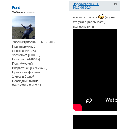
Поделиться
03-01-
19
Fond
2015 06:16:34
Заблокирован
все хотят летать
(а у нас
это уже в реальности)
эксперименты
Зарегистрирован
: 14-02-2012
Приглашений:
0
Сообщений:
2331
Уважение:
[+70/-13]
Позитив:
[+146/-17]
Пол:
Мужской
Возраст:
48
[1978-06-05]
Провел на форуме:
1 месяц 0 дней
Последний визит:
09-03-2017 05:52:41