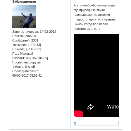
Заблокирован
А это необработанное видео,
где природные звуки
настраивают на позитив
....просто приятно слушать.
Зимой когда все белое
приятно смотреть
Зарегистрирован
: 14-02-2012
Приглашений:
0
Сообщений:
2331
Уважение:
[+70/-13]
Позитив:
[+146/-17]
Пол:
Мужской
Возраст:
48
[1978-06-05]
Провел на форуме:
1 месяц 0 дней
Последний визит:
09-03-2017 05:52:41
0