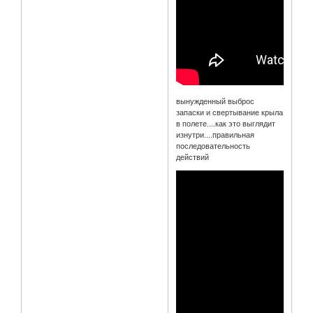
вынужденный выброс
запаски и свертывание крыла
в полете....как это выглядит
изнутри....правильная
последовательность
действий