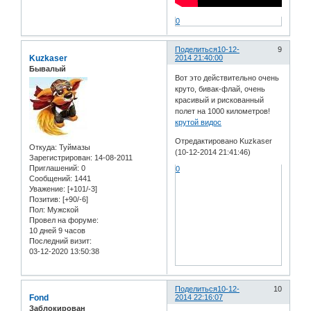
0
Поделиться
10-12-
9
Kuzkaser
2014 21:40:00
Бывалый
Вот это действительно очень
круто, бивак-флай, очень
красивый и рискованный
полет на 1000 километров!
крутой видос
Отредактировано Kuzkaser
Откуда:
Туймазы
(10-12-2014 21:41:46)
Зарегистрирован
: 14-08-2011
Приглашений:
0
0
Сообщений:
1441
Уважение:
[+101/-3]
Позитив:
[+90/-6]
Пол:
Мужской
Провел на форуме:
10 дней 9 часов
Последний визит:
03-12-2020 13:50:38
Поделиться
10-12-
10
Fond
2014 22:16:07
Заблокирован