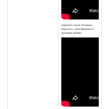
парапент около 18 минут
боролся с затягиванием в
грозовое облако