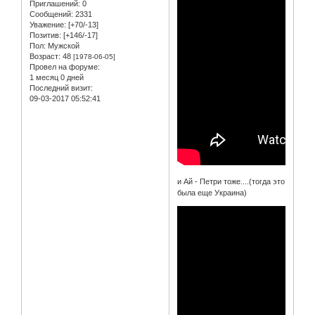
Приглашений:
0
Сообщений:
2331
Уважение:
[+70/-13]
Позитив:
[+146/-17]
Пол:
Мужской
Возраст:
48
[1978-06-05]
Провел на форуме:
1 месяц 0 дней
Последний визит:
09-03-2017 05:52:41
и Ай - Петри тоже....(тогда это
была еще Украина)