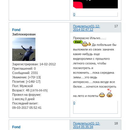
0
Поделиться
31-12-
17
Fond
2014 02:47:12
Заблокирован
Прекрасно Ильгиз.......
Да побольше бы
выложили из своих заначек
какие-нибудь еще
видеоролики с прошлого
летного сезона, чтобы
Зарегистрирован
: 14-02-2012
посмотреть и
Приглашений:
0
вспомнить....пока середина
Сообщений:
2331
Уважение:
[+70/-13]
зимы....это ведь
Позитив:
[+146/-17]
интересно.....пока везде все
Пол:
Мужской
белое.....хочется посмотреть
Возраст:
48
[1978-06-05]
Провел на форуме:
на лето и полеты
1 месяц 0 дней
0
Последний визит:
09-03-2017 05:52:41
Поделиться
31-12-
18
Fond
2014 05:35:34