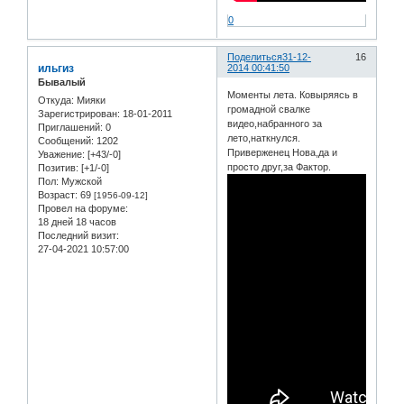
0
Поделиться
31-12-
16
ильгиз
2014 00:41:50
Бывалый
Моменты лета. Ковыряясь в
Откуда:
Мияки
громадной свалке
Зарегистрирован
: 18-01-2011
видео,набранного за
Приглашений:
0
лето,наткнулся.
Сообщений:
1202
Приверженец Нова,да и
Уважение:
[+43/-0]
просто друг,за Фактор.
Позитив:
[+1/-0]
Пол:
Мужской
Возраст:
69
[1956-09-12]
Провел на форуме:
18 дней 18 часов
Последний визит:
27-04-2021 10:57:00