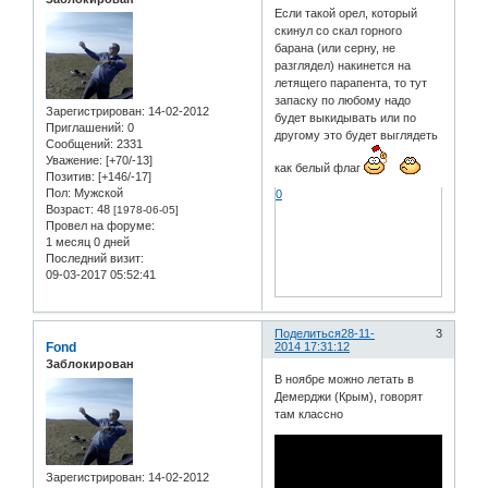
Если такой орел, который
скинул со скал горного
барана (или серну, не
разглядел) накинется на
летящего парапента, то тут
запаску по любому надо
Зарегистрирован
: 14-02-2012
будет выкидывать или по
Приглашений:
0
другому это будет выглядеть
Сообщений:
2331
Уважение:
[+70/-13]
как белый флаг
Позитив:
[+146/-17]
Пол:
Мужской
0
Возраст:
48
[1978-06-05]
Провел на форуме:
1 месяц 0 дней
Последний визит:
09-03-2017 05:52:41
Поделиться
28-11-
3
Fond
2014 17:31:12
Заблокирован
В ноябре можно летать в
Демерджи (Крым), говорят
там классно
Зарегистрирован
: 14-02-2012