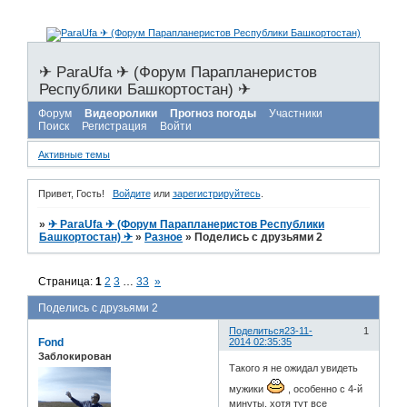
✈ ParaUfa ✈ (Форум Парапланеристов
Республики Башкортостан) ✈
Форум
Видеоролики
Прогноз погоды
Участники
Поиск
Регистрация
Войти
Активные темы
Привет, Гость!
Войдите
или
зарегистрируйтесь
.
»
✈ ParaUfa ✈ (Форум Парапланеристов Республики
Башкортостан) ✈
»
Разное
»
Поделись с друзьями 2
Страница:
1
2
3
…
33
»
Поделись с друзьями 2
Поделиться
23-11-
1
Fond
2014 02:35:35
Заблокирован
Такого я не ожидал увидеть
мужики
, особенно с 4-й
минуты, хотя тут все