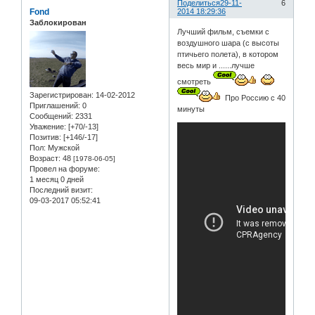
Поделиться
29-11-
6
Fond
2014 18:29:36
Заблокирован
Лучший фильм, съемки с
воздушного шара (с высоты
птичьего полета), в котором
весь мир и ......лучше
смотреть
Зарегистрирован
: 14-02-2012
Про Россию с 40
Приглашений:
0
минуты
Сообщений:
2331
Уважение:
[+70/-13]
Позитив:
[+146/-17]
Пол:
Мужской
Возраст:
48
[1978-06-05]
Провел на форуме:
1 месяц 0 дней
Последний визит:
09-03-2017 05:52:41