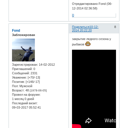
Отредактировано Fond (06-
12-2014 02:36:58)
0
Поделиться
10-12-
8
Fond
2014 20:22:20
Заблокирован
закрытие ледного сезона у
рыбаков
Зарегистрирован
: 14-02-2012
Приглашений:
0
Сообщений:
2331
Уважение:
[+70/-13]
Позитив:
[+146/-17]
Пол:
Мужской
Возраст:
48
[1978-06-05]
Провел на форуме:
1 месяц 0 дней
Последний визит:
09-03-2017 05:52:41