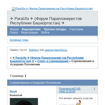
✈ ParaUfa ✈ (Форум Парапланеристов
Республики Башкортостан) ✈
Форум
Видеоролики
Прогноз погоды
Участники
Поиск
Регистрация
Войти
Активные темы
Привет, Гость!
Войдите
или
зарегистрируйтесь
.
»
✈ ParaUfa ✈ (Форум Парапланеристов Республики
Башкортостан) ✈
»
Спорт и соревнования
»
Соревнования в
Аскарово Положение
Страница:
1
Соревнования в Аскарово Положение
Поделиться
07-05-
1
Ravil
2008 12:32:05
Бывалый
Кто желает принять участие