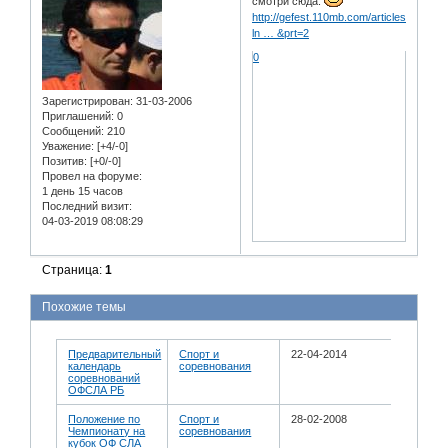
смотри сюда.
http://gefest.110mb.com/articles.php?
ln … &prt=2
0
Зарегистрирован
: 31-03-2006
Приглашений:
0
Сообщений:
210
Уважение:
[+4/-0]
Позитив:
[+0/-0]
Провел на форуме:
1 день 15 часов
Последний визит:
04-03-2019 08:08:29
Страница:
1
Похожие темы
Предварительный
Спорт и
22-04-2014
календарь
соревнования
соревнований
ОФСЛА РБ
Положение по
Спорт и
28-02-2008
Чемпионату на
соревнования
кубок ОФ СЛА