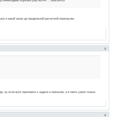
//www.eglider.org/index.php?act=vi … oductId=20
ько) и какой запас до предельной расчетной перегрузки.
5
до, ну если мозг приложить к задаче и паяльник, а я паять умею только
6