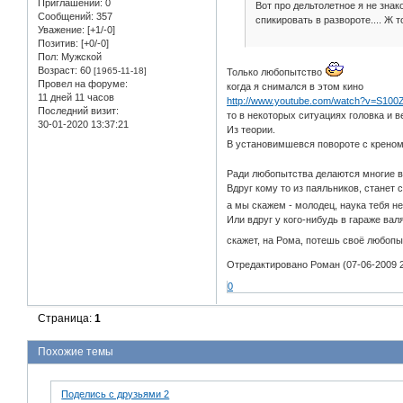
Приглашений:
0
Вот про дельтолетное я не знако
Сообщений:
357
спикировать в развороте.... Ж 
Уважение:
[+1/-0]
Позитив:
[+0/-0]
Пол:
Мужской
Возраст:
60
[1965-11-18]
Только любопытство
Провел на форуме:
когда я снимался в этом кино
11 дней 11 часов
http://www.youtube.com/watch?v=S100
Последний визит:
то в некоторых ситуациях головка и в
30-01-2020 13:37:21
Из теории.
В установимшевся повороте с креном
Ради любопытства делаются многие 
Вдруг кому то из паяльников, станет 
а мы скажем - молодец, наука тебя не
Или вдруг у кого-нибудь в гараже вал
скажет, на Рома, потешь своё любопыт
Отредактировано Роман (07-06-2009 2
0
Страница:
1
Похожие темы
Поделись с друзьями 2