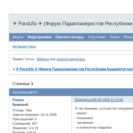
✈ ParaUfa ✈ (Форум Парапланеристов Республики
Форум
Видеоролики
Прогноз погоды
Участники
Поиск
Реги
Активные темы
Привет, Гость!
Войдите
или
зарегистрируйтесь
.
»
✈ ParaUfa ✈ (Форум Парапланеристов Республики Башкортостан
Страница:
1
Акселерометр
Роман
Поделиться
06-06-2009 21:14:56
Бывалый
Я так панимаю, шта кругом специалит
Откуда:
Уфа
- мерял
Зарегистрирован
: 18-11-2006
- показывал
Приглашений:
0
- запоменал
Сообщений:
357
- в компьютер скидывал.
Уважение:
[+1/-0]
Позитив:
[+0/-0]