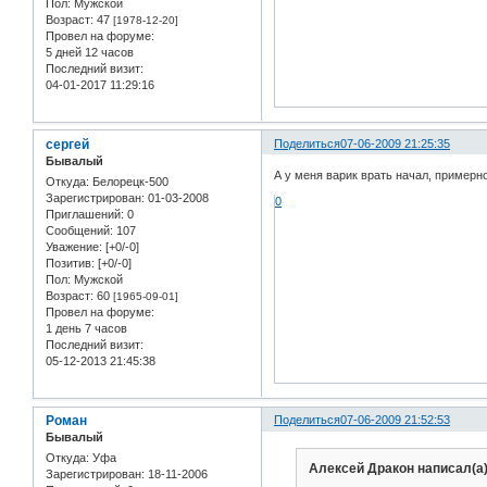
Пол:
Мужской
Возраст:
47
[1978-12-20]
Провел на форуме:
5 дней 12 часов
Последний визит:
04-01-2017 11:29:16
сергей
Поделиться
07-06-2009 21:25:35
Бывалый
А у меня варик врать начал, примерно
Откуда:
Белорецк-500
Зарегистрирован
: 01-03-2008
0
Приглашений:
0
Сообщений:
107
Уважение:
[+0/-0]
Позитив:
[+0/-0]
Пол:
Мужской
Возраст:
60
[1965-09-01]
Провел на форуме:
1 день 7 часов
Последний визит:
05-12-2013 21:45:38
Роман
Поделиться
07-06-2009 21:52:53
Бывалый
Откуда:
Уфа
Алексей Дракон написал(а)
Зарегистрирован
: 18-11-2006