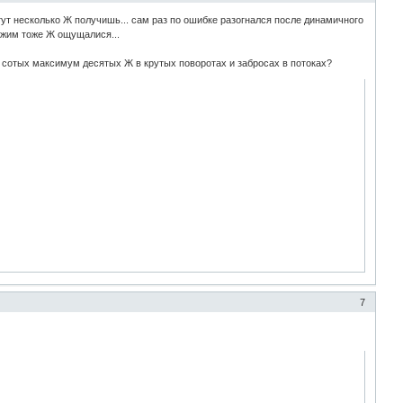
тут несколько Ж получишь... сам раз по ошибке разогнался после динамичного
режим тоже Ж ощущалися...
ко сотых максимум десятых Ж в крутых поворотах и забросах в потоках?
7