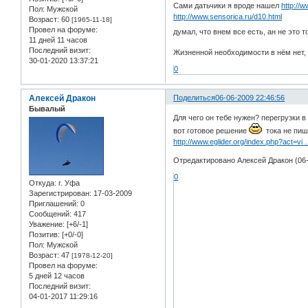
Сами датьчики я вроде нашел
http://
Пол:
Мужской
http://www.sensorica.ru/d10.html
Возраст:
60
[1965-11-18]
Провел на форуме:
думал, что внем все есть, ан не это т
11 дней 11 часов
Последний визит:
Жизненной необходимости в нём нет, н
30-01-2020 13:37:21
0
Алексей Дракон
Поделиться
06-06-2009 22:46:56
Бывалый
Для чего он тебе нужен? перегрузки 
вот готовое решение
тока не пише
http://www.eglider.org/index.php?act=vi
Отредактировано Алексей Дракон (06-
0
Откуда:
г. Уфа
Зарегистрирован
: 17-03-2009
Приглашений:
0
Сообщений:
417
Уважение:
[+6/-1]
Позитив:
[+0/-0]
Пол:
Мужской
Возраст:
47
[1978-12-20]
Провел на форуме:
5 дней 12 часов
Последний визит:
04-01-2017 11:29:16