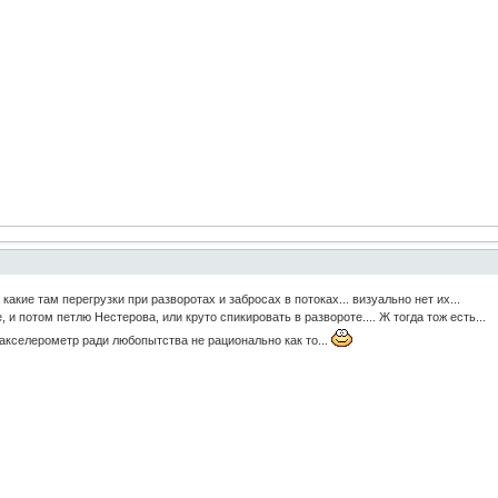
какие там перегрузки при разворотах и забросах в потоках... визуально нет их...
, и потом петлю Нестерова, или круто спикировать в развороте.... Ж тогда тож есть...
акселерометр ради любопытства не рационально как то...