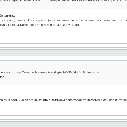
зки в спиралях замерять?вот готовое решение тока не пишет и на пк не сбросить...http:
бопытства.
ся знать, сколько G перегрузка (мозгом понимаю, что не много, но хто его знает скол
упать его за такие деньги - не клёва (на халяву надо)
:
ерометр...http://www.techhome.ru/catalog/auto/79502DC2_9.htm?v=us
т...
 грин валт, и если его поженить с датчиком перегрузки, то получится дешево и что на