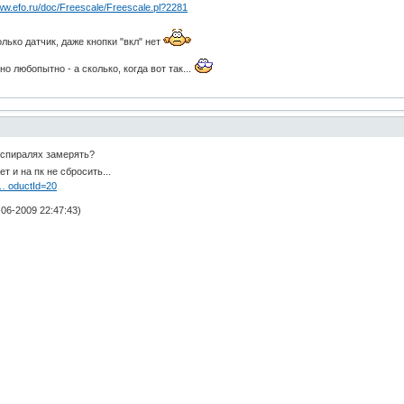
www.efo.ru/doc/Freescale/Freescale.pl?2281
олько датчик, даже кнопки "вкл" нет
о любопытно - а сколько, когда вот так...
в спиралях замерять?
т и на пк не сбросить...
 … oductId=20
06-2009 22:47:43)