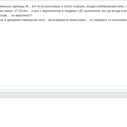
 меньше единицы Ж... вот если разгонишь в тугую спираль, воздухозаборниками вниз, 
ние минус 17-20 м\с... и раз с акропилотом в тандеме САТ выполняли, вот до входа в 
там.... ты акропилот?
х в динамике перегрузок нету... акселерометр неактуален... че замерять то несколь