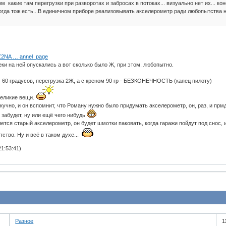
м какие там перегрузки при разворотах и забросах в потоках... визуально нет их... ко
тогда тож есть...В единичном приборе реализовывать акселерометр ради любопытства не
Z2NA … annel_page
еки на ней опускались а вот сколько было Ж, при этом, любопытно.
 60 градусов, перегрузка 2Ж, а с креном 90 гр - БЕЗКОНЕЧНОСТЬ (капец пилоту)
великие вещи.
скучно, и он вспомнит, что Роману нужно было придумать акселерометр, он, раз, и прмд
 забудет, ну или ещё чего нибудь
яется старый акселерометр, он будет шмотки паковать, когда гаражи пойдут под снос, 
ство. Ну и всё в таком духе...
1:53:41)
Разное
1