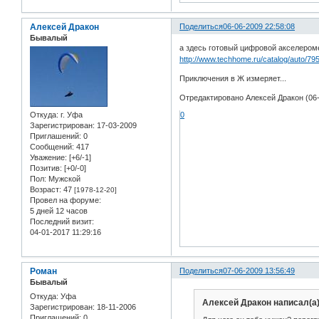
Алексей Дракон
Поделиться
06-06-2009 22:58:08
Бывалый
а здесь готовый цифровой акселероме
http://www.techhome.ru/catalog/auto/
Приключения в Ж измеряет...
Отредактировано Алексей Дракон (06-
0
Откуда:
г. Уфа
Зарегистрирован
: 17-03-2009
Приглашений:
0
Сообщений:
417
Уважение:
[+6/-1]
Позитив:
[+0/-0]
Пол:
Мужской
Возраст:
47
[1978-12-20]
Провел на форуме:
5 дней 12 часов
Последний визит:
04-01-2017 11:29:16
Роман
Поделиться
07-06-2009 13:56:49
Бывалый
Откуда:
Уфа
Алексей Дракон написал(а)
Зарегистрирован
: 18-11-2006
Приглашений:
0