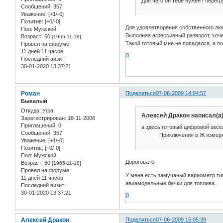
Для чего он тебе нужен? перегру
Сообщений:
357
Уважение:
[+1/-0]
Позитив:
[+0/-0]
Для удовлетворения собственного лю
Пол:
Мужской
Выполняя агрессивный разворот, хочет
Возраст:
60
[1965-11-18]
Такой готовый мне не попадался, а пок
Провел на форуме:
11 дней 11 часов
0
Последний визит:
30-01-2020 13:37:21
Роман
Поделиться
07-06-2009 14:04:57
Бывалый
Откуда:
Уфа
Алексей Дракон написал(а)
Зарегистрирован
: 18-11-2006
Приглашений:
0
а здесь готовый цифровой аксел
Сообщений:
357
Приключения в Ж измеряе
Уважение:
[+1/-0]
Позитив:
[+0/-0]
Пол:
Мужской
Дороговато.
Возраст:
60
[1965-11-18]
Провел на форуме:
У меня есть замучаный вариометр типа
11 дней 11 часов
авиамодельные бачки для топлива.
Последний визит:
30-01-2020 13:37:21
0
Алексей Дракон
Поделиться
07-06-2009 15:05:39