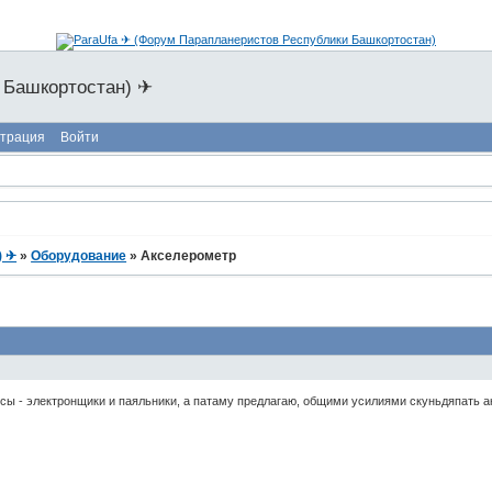
 Башкортостан) ✈
страция
Войти
) ✈
»
Оборудование
»
Акселерометр
сы - электронщики и паяльники, а патаму предлагаю, общими усилиями скуньдяпать ак