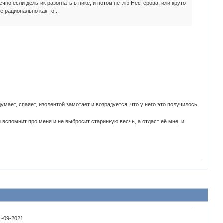
нечно если дельтик разогнать в пике, и потом петлю Нестерова, или круто
 рационально как то...
умает, спаяет, изолентой замотает и возрадуется, что у него это получилось,
и вспомнит про меня и не выбросит старинную весчь, а отдаст её мне, и
1-09-2021