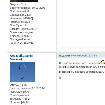
Откуда:
г.Уфа
Зарегистрирован
: 30-03-2006
Приглашений:
0
Сообщений:
2428
Уважение:
[+151/-5]
Позитив:
[+136/-6]
Пол:
Мужской
Возраст:
59
[1966-09-27]
Провел на форуме:
1 месяц 18 дней
Последний визит:
03-08-2026 16:37:12
Алексей Дракон
Поделиться
07-06-2009 19:43:53
Бывалый
Вот про дельтолетное я не знаком
конечно если дельтик разогнать в пике
В единичном приборе реализовывать 
0
Откуда:
г. Уфа
Зарегистрирован
: 17-03-2009
Приглашений:
0
Сообщений:
417
Уважение:
[+6/-1]
Позитив:
[+0/-0]