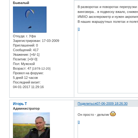
Бывалый
В разворотах и поворотах перегрузки
винговера... в подвеску вжало, сниже
ИМХО акселерометр и нужен акропило
В наших маршрутных полетах и полета
0
Откуда:
г. Уфа
Зарегистрирован
: 17-03-2009
Приглашений:
0
Сообщений:
417
Уважение:
[+6/-1]
Позитив:
[+0/-0]
Пол:
Мужской
Возраст:
47
[1978-12-20]
Провел на форуме:
5 дней 12 часов
Последний визит:
04-01-2017 11:29:16
Игорь Т
Поделиться
07-06-2009 18:26:30
Администратор
Он просто - дельтик
0