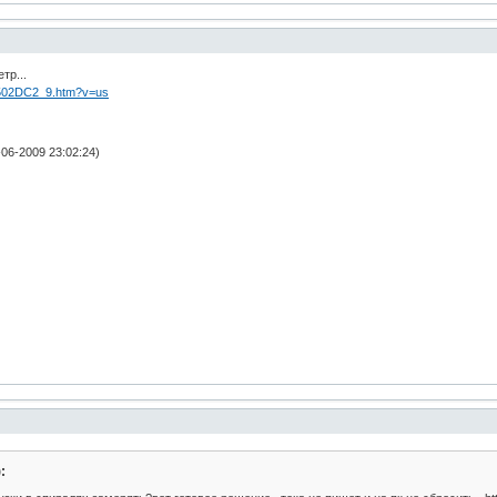
тр...
79502DC2_9.htm?v=us
06-2009 23:02:24)
: