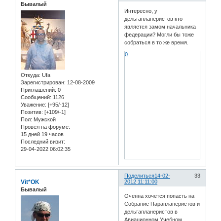
Бывалый
Интересно, у
дельтапланеристов кто
является замом начальника
федерации? Могли бы тоже
собраться в то же время.
0
Откуда:
Ufa
Зарегистрирован
: 12-08-2009
Приглашений:
0
Сообщений:
1126
Уважение:
[+95/-12]
Позитив:
[+109/-1]
Пол:
Мужской
Провел на форуме:
15 дней 19 часов
Последний визит:
29-04-2022 06:02:35
Поделиться
14-02-
33
Vit*OK
2012 11:11:00
Бывалый
Оченна хочется попасть на
Собрание Парапланеристов и
дельтапланеристов в
Авиационном Учебном