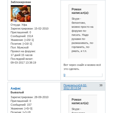
Заблокирован
Роман
написал(а):
Skype -
бепонтово,
Откуда:
Уфа
можно просто на
Зарегистрирован
: 15-02-2010
форуме по-
Приглашений:
0
писать. Надо
Сообщений:
1514
руками по-
Уважение:
[+20/-1]
размахивать, по-
Позитив:
[+16/-2]
горланить, по-
Пол:
Мужской
ржать, и т.п.
Провел на форуме:
17 дней 15 часов
Последний визит:
09-03-2017 13:38:19
Вот через скайп и можно всё
это сделать.
0
Поделиться
14-02-
38
Анфис
2012 20:13:54
Бывалый
Зарегистрирован
: 28-09-2010
Роман
Приглашений:
0
написал(а):
Сообщений:
157
Уважение:
[+5/-0]
Skype -
Позитив:
[+1/-0]
бепонтово,