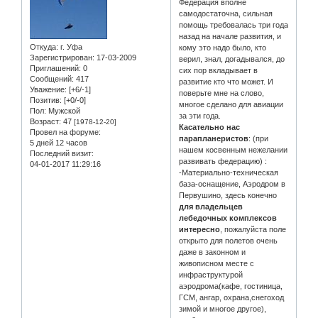
Федерация вполне
самодостаточна, сильная
помощь требовалась три года
назад на начале развития, и
Откуда:
г. Уфа
кому это надо было, кто
Зарегистрирован
: 17-03-2009
верил, знал, догадывался, до
Приглашений:
0
сих пор вкладывает в
Сообщений:
417
развитие кто что может. И
Уважение:
[+6/-1]
поверьте мне на слово,
Позитив:
[+0/-0]
многое сделано для авиации
Пол:
Мужской
за эти года.
Возраст:
47
[1978-12-20]
Касательно нас
Провел на форуме:
парапланеристов
: (при
5 дней 12 часов
нашем косвенным нежелании
Последний визит:
развивать федерацию) :
04-01-2017 11:29:16
-Материально-техническая
база-оснащение, Аэродром в
Первушино, здесь конечно
для владельцев
лебедочных комплексов
интересно
, пожалуйста поле
открыто для полетов очень
даже в законном и
живописном месте с
инфраструктурой
аэродрома(кафе, гостиница,
ГСМ, ангар, охрана,снегоход
зимой и многое другое),