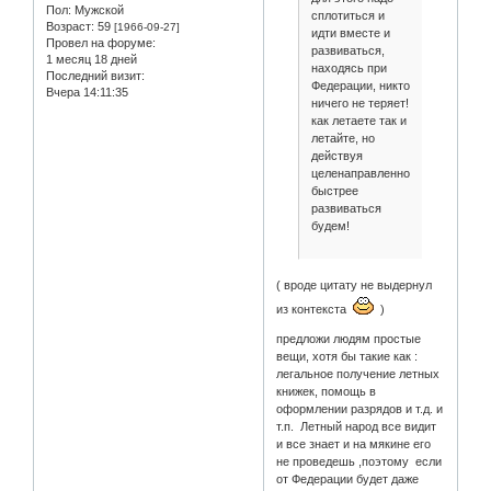
Пол:
Мужской
сплотиться и
Возраст:
59
[1966-09-27]
идти вместе и
Провел на форуме:
развиваться,
1 месяц 18 дней
находясь при
Последний визит:
Федерации, никто
Вчера 14:11:35
ничего не теряет!
как летаете так и
летайте, но
действуя
целенаправленно
быстрее
развиваться
будем!
( вроде цитату не выдернул
из контекста
)
предложи людям простые
вещи, хотя бы такие как :
легальное получение летных
книжек, помощь в
оформлении разрядов и т.д. и
т.п. Летный народ все видит
и все знает и на мякине его
не проведешь ,поэтому если
от Федерации будет даже