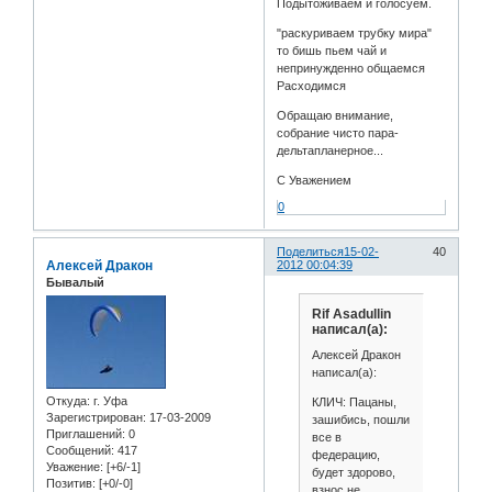
Подытоживаем и голосуем.
"раскуриваем трубку мира"
то бишь пьем чай и
непринужденно общаемся
Расходимся
Обращаю внимание,
собрание чисто пара-
дельтапланерное...
С Уважением
0
Поделиться
15-02-
40
Алексей Дракон
2012 00:04:39
Бывалый
Rif Asadullin
написал(а):
Алексей Дракон
написал(а):
Откуда:
г. Уфа
КЛИЧ: Пацаны,
Зарегистрирован
: 17-03-2009
зашибись, пошли
Приглашений:
0
все в
Сообщений:
417
федерацию,
Уважение:
[+6/-1]
будет здорово,
Позитив:
[+0/-0]
взнос не