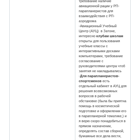
требование наличие
авиационной рации у РП-
парапланеристов для
взаимодействия с РП-
аэродрома
-Авиационный Учебный
Центр (АУЦ) в Затоне,
интересно
клубам школам
открыты для пользования
учебные классы с
интерактивными досками
компьютерами, требование
согласование с
руководителями центра чтоб
занятия не накладывались
-
Для парапланеристов-
спортсменов
есть
отдельный кабинет в АУЦ для
решения всевозможных
вопросов в рабочей
обстановке (была бы приятна
помощь в косметической
подготовке и оформлении его
в парапланерной тематике,) и
я верю скоро понадобиться в
прямом назначении,
определять состав сборной,
бумажные все дела вести,