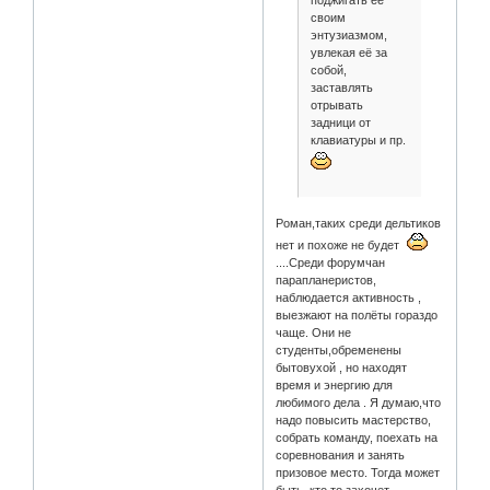
своим
энтузиазмом,
увлекая её за
собой,
заставлять
отрывать
задници от
клавиатуры и пр.
Роман,таких среди дельтиков
нет и похоже не будет
....Среди форумчан
парапланеристов,
наблюдается активность ,
выезжают на полёты гораздо
чаще. Они не
студенты,обременены
бытовухой , но находят
время и энергию для
любимого дела . Я думаю,что
надо повысить мастерство,
собрать команду, поехать на
соревнования и занять
призовое место. Тогда может