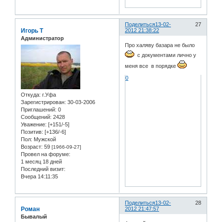
Поделиться
13-02-
27
Игорь Т
2012 21:38:22
Администратор
Про халяву базара не было
с документами лично у
меня все в порядке
0
Откуда:
г.Уфа
Зарегистрирован
: 30-03-2006
Приглашений:
0
Сообщений:
2428
Уважение:
[+151/-5]
Позитив:
[+136/-6]
Пол:
Мужской
Возраст:
59
[1966-09-27]
Провел на форуме:
1 месяц 18 дней
Последний визит:
Вчера 14:11:35
Поделиться
13-02-
28
Роман
2012 21:47:57
Бывалый