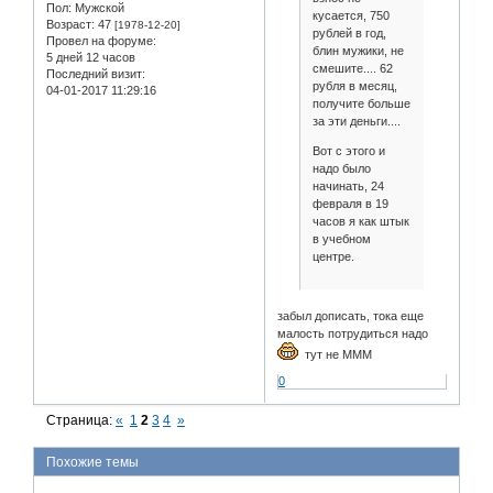
Пол:
Мужской
кусается, 750
Возраст:
47
[1978-12-20]
рублей в год,
Провел на форуме:
блин мужики, не
5 дней 12 часов
смешите.... 62
Последний визит:
рубля в месяц,
04-01-2017 11:29:16
получите больше
за эти деньги....
Вот с этого и
надо было
начинать, 24
февраля в 19
часов я как штык
в учебном
центре.
забыл дописать, тока еще
малость потрудиться надо
тут не МММ
0
Страница:
«
1
2
3
4
»
Похожие темы