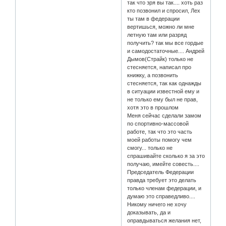
так что зря вы так.... хоть раз
кто позвонил и спросил, Лех
ты там в федерации
вертишься, можно ли мне
летную там или разряд
получить? так мы все гордые
и самодостаточные.... Андрей
Дымов(Страйк) только не
стесняется, написал про
книжку, а позвонить
стесняется, так как однажды
в ситуации известной ему и
не только ему был не прав,
хотя это в прошлом
Меня сейчас сделали замом
по спортивно-массовой
работе, так что это часть
моей работы помогу чем
смогу... только не
спрашивайте сколько я за это
получаю, имейте совесть....
Председатель Федерации
правда требует это делать
только членам федерации, и
думаю это справедливо....
Никому ничего не хочу
доказывать, да и
оправдываться желания нет,