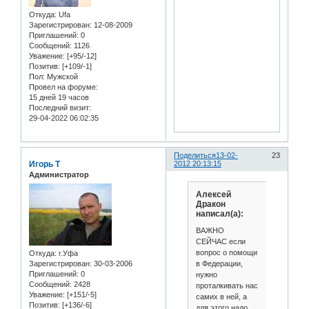
Откуда:
Ufa
Зарегистрирован
: 12-08-2009
Приглашений:
0
Сообщений:
1126
Уважение:
[+95/-12]
Позитив:
[+109/-1]
Пол:
Мужской
Провел на форуме:
15 дней 19 часов
Последний визит:
29-04-2022 06:02:35
Поделиться
13-02-
23
Игорь Т
2012 20:13:15
Администратор
Алексей
Дракон
написал(а):
ВАЖНО
СЕЙЧАС если
вопрос о помощи
Откуда:
г.Уфа
в Федерации,
Зарегистрирован
: 30-03-2006
Приглашений:
0
нужно
Сообщений:
2428
проталкивать нас
Уважение:
[+151/-5]
самих в ней, а
Позитив:
[+136/-6]
для этого надо