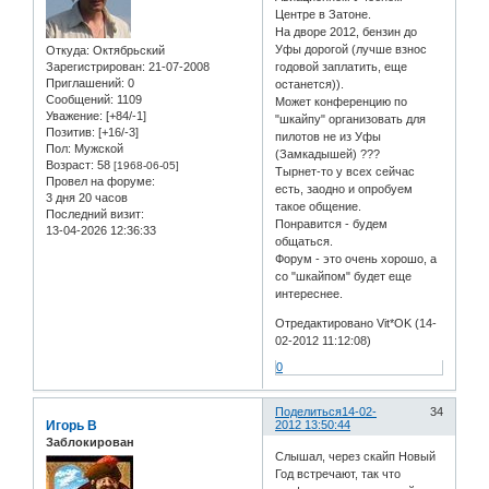
Центре в Затоне.
На дворе 2012, бензин до
Уфы дорогой (лучше взнос
Откуда:
Oктябрьский
Зарегистрирован
: 21-07-2008
годовой заплатить, еще
Приглашений:
0
останется)).
Сообщений:
1109
Может конференцию по
Уважение:
[+84/-1]
"шкайпу" организовать для
Позитив:
[+16/-3]
пилотов не из Уфы
Пол:
Мужской
(Замкадышей) ???
Возраст:
58
[1968-06-05]
Тырнет-то у всех сейчас
Провел на форуме:
есть, заодно и опробуем
3 дня 20 часов
такое общение.
Последний визит:
Понравится - будем
13-04-2026 12:36:33
общаться.
Форум - это очень хорошо, а
со "шкайпом" будет еще
интереснее.
Отредактировано Vit*OK (14-
02-2012 11:12:08)
0
Поделиться
14-02-
34
Игорь В
2012 13:50:44
Заблокирован
Слышал, через скайп Новый
Год встречают, так что