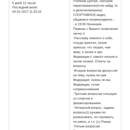
Учебном Центре, смотрим
5 дней 12 часов
парапланерное(если найду то
Последний визит:
и дельтапланерное)
04-01-2017 11:29:16
СПОРТИВНОЕ видео,
общаемся непринужденно...
- в 19:00 Начинаем
Первым с Вашего позволения
начну я:
-Расскажу немного о себе,
откуда приехал, зачем
приехал, что творил, чем
живу, и зачем я при
Федерации с самого начала и
зачем позвал. Отвечу на
вопросы
-Вторым вопросом дискуссия
на тему, нужна ли нам
Федерация, нужны ли мы
Федерации, точки
соприкосновения
-Третьим вопросом ситуация
со спортом и
финансированием
-Четвертый вопрос, задаем
вопросы))) руками по-
размахивать, по-горланить,
по-ржать, и т.п. (с) Роман
-Пятым вопросом -