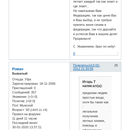
летает каждый так как знает и
где знает...
Не навязываю Вам
Федерацию, так как ценю Вас
и Ваш выбор, и не требую
принять меня своим в
федерации, так что дерзайте
и успехов Вам в вашем деле!
Прорвемся!
С Уважением, брат по небу!
0
Поделиться
13-02-
25
Роман
2012 21:34:59
Бывалый
Откуда:
Уфа
Игорь Т
Зарегистрирован
: 18-11-2006
написал(а):
Приглашений:
0
Сообщений:
357
предложи людям
Уважение:
[+1/-0]
простые вещи,
Позитив:
[+0/-0]
хотя бы такие как
Пол:
Мужской
:
Возраст:
60
[1965-11-18]
легальное
Провел на форуме:
получение
11 дней 11 часов
летных книжек,
Последний визит:
помощь в
30-01-2020 13:37:21
оформлении