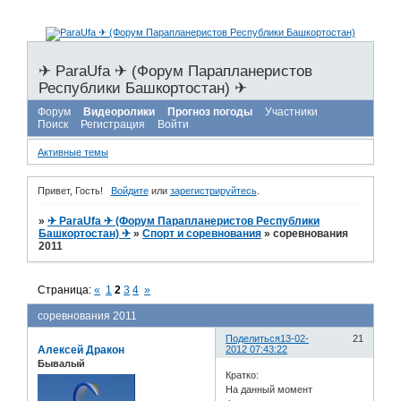
✈ ParaUfa ✈ (Форум Парапланеристов
Республики Башкортостан) ✈
Форум
Видеоролики
Прогноз погоды
Участники
Поиск
Регистрация
Войти
Активные темы
Привет, Гость!
Войдите
или
зарегистрируйтесь
.
»
✈ ParaUfa ✈ (Форум Парапланеристов Республики
Башкортостан) ✈
»
Спорт и соревнования
»
соревнования
2011
Страница:
«
1
2
3
4
»
соревнования 2011
Поделиться
13-02-
21
Алексей Дракон
2012 07:43:22
Бывалый
Кратко:
На данный момент