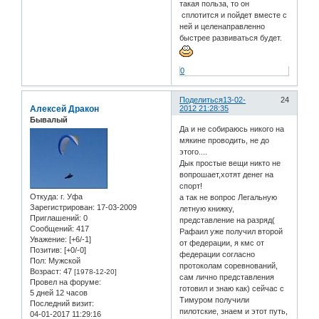
такая польза, то он
сплотится и пойдет вместе с
ней и целенаправленно
быстрее развиваться будет.
0
Поделиться
13-02-
24
Алексей Дракон
2012 21:28:35
Бывалый
Да и не собираюсь никого на
мякине проводить, не до
этого....
Дык простые вещи никто не
вопрошает,хотят денег на
спорт!
Откуда:
г. Уфа
а так не вопрос Легальную
Зарегистрирован
: 17-03-2009
летную книжку,
Приглашений:
0
представление на разряд(
Сообщений:
417
Рафаил уже получил второй
Уважение:
[+6/-1]
от федерации, я кмс от
Позитив:
[+0/-0]
федерации согласно
Пол:
Мужской
протоколам соревнований,
Возраст:
47
[1978-12-20]
сам лично представления
Провел на форуме:
готовил и знаю как) сейчас с
5 дней 12 часов
Тимуром получили
Последний визит:
пилотские, знаем и этот путь,
04-01-2017 11:29:16