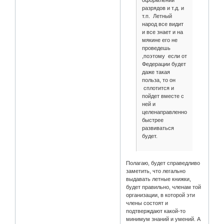
разрядов и т.д. и
т.п. Летный
народ все видит
и все знает и на
мякине его не
проведешь
,поэтому если от
Федерации будет
даже такая
польза, то он
сплотится и
пойдет вместе с
ней и
целенаправленно
быстрее
развиваться
будет.
Полагаю, будет справедливо
заметить, что легально
выдавать летные книжки,
будет правильно, членам той
организации, в которой эти
члены состоят и
подтверждают какой-то
минимум знаний и умений. А