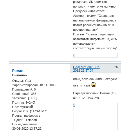
раздавать ЛК всем кто
попросит - как-то не логично.
Предвосхищая ответ
Алексея, скажу: "Стань для
начала членом федерации, а
потом рассчитывай на ЛК и
прочие нищчаки"
Или так: "Члены федерации,
автоматом получают ЛК, и им
присваивается
соответствующий им разряд"
0
Поделиться
13-02-
26
Роман
2012 21:37:04
Бывалый
блин, пока сочинял, Лёха уже
Откуда:
Уфа
Зарегистрирован
: 18-11-2006
оветил сам
Приглашений:
0
Отредактировано Роман (13-
Сообщений:
357
02-2012 21:37:24)
Уважение:
[+1/-0]
Позитив:
[+0/-0]
0
Пол:
Мужской
Возраст:
60
[1965-11-18]
Провел на форуме:
11 дней 11 часов
Последний визит:
30-01-2020 13:37:21