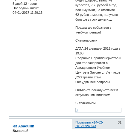
будет здорово, взнос не
5 дней 12 часов
кусается, 750 рублей в год,
Последний визит:
блин мужики, не смешите....
04-01-2017 11:29:16
62 рубля в месяц, получите
больше за эти деньги....
Предлагаю собраться в
учебном центре!
Сначала сами
ДАТА 24 февраля 2012 года в
19:00
Собрание Парапланеристов и
дельтапланеристов в
Авиационном Учебном
Центре в Затоне ул Летчиков
д2\3 третий этаж.
Обсудим все вопросы
Объявите пожалуйста всем
окружающим пилотам!
С Уважением!
0
Поделиться
14-02-
31
Rif Asadullin
2012 09:49:43
Бывалый