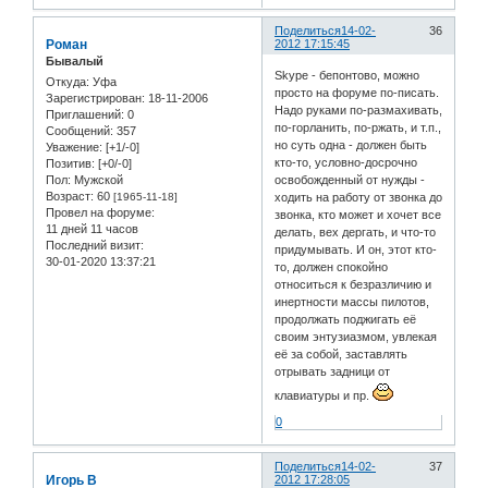
Поделиться
14-02-
36
Роман
2012 17:15:45
Бывалый
Skype - бепонтово, можно
Откуда:
Уфа
просто на форуме по-писать.
Зарегистрирован
: 18-11-2006
Надо руками по-размахивать,
Приглашений:
0
по-горланить, по-ржать, и т.п.,
Сообщений:
357
но суть одна - должен быть
Уважение:
[+1/-0]
кто-то, условно-досрочно
Позитив:
[+0/-0]
Пол:
Мужской
освобожденный от нужды -
Возраст:
60
[1965-11-18]
ходить на работу от звонка до
Провел на форуме:
звонка, кто может и хочет все
11 дней 11 часов
делать, вех дергать, и что-то
Последний визит:
придумывать. И он, этот кто-
30-01-2020 13:37:21
то, должен спокойно
относиться к безразличию и
инертности массы пилотов,
продолжать поджигать её
своим энтузиазмом, увлекая
её за собой, заставлять
отрывать задници от
клавиатуры и пр.
0
Поделиться
14-02-
37
Игорь В
2012 17:28:05