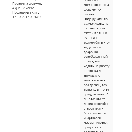
Провел на форуме:
можно просто на
4 дня 12 часов
форуме по-
Последний визит:
писать.
17-10-2017 02:43:26
Надо руками по-
размахивать, по-
горланить, по-
ржать, и т.п., но
суть одна -
должен быть кто-
то, условно-
досрочно
освобожденный
от нужды -
ходить на работу
от звонка до
звонка, кто
может и хочет
все делать, вех
дергать, и что-то
придумывать. И
он, этот кто-то,
должен спокойно
относиться к
безразличию и
инертности
массы пилотов,
продолжать
поджигать её