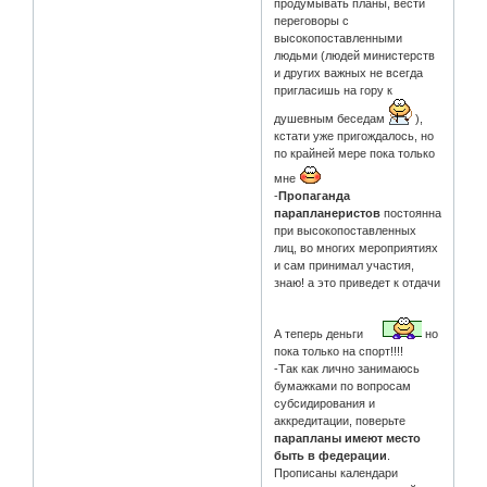
продумывать планы, вести
переговоры с
высокопоставленными
людьми (людей министерств
и других важных не всегда
пригласишь на гору к
душевным беседам
),
кстати уже пригождалось, но
по крайней мере пока только
мне
-
Пропаганда
парапланеристов
постоянна
при высокопоставленных
лиц, во многих мероприятиях
и сам принимал участия,
знаю! а это приведет к отдачи
А теперь деньги
но
пока только на спорт!!!!
-Так как лично занимаюсь
бумажками по вопросам
субсидирования и
аккредитации, поверьте
парапланы имеют место
быть в федерации
.
Прописаны календари