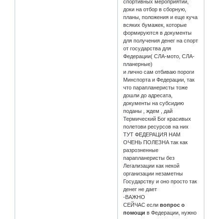
спортивных мероприятий,
доки на отбор в сборную,
планы, положения и еще куча
всяких бумажек, которые
формируются в документы
для получения денег на спорт
от государства для
Федерации( СЛА-мото, СЛА-
планерные)
и лично сам отбиваю пороги
Минспорта и Федерации, так
что парапланеристы тоже
дошли до адресата,
документы на субсидию
поданы , ждем , дай
Термический Бог красивых
полетови ресурсов на них
ТУТ ФЕДЕРАЦИЯ НАМ
ОЧЕНЬ ПОЛЕЗНА так как
разрозненные
парапланеристы без
Легализации как некой
организации незаметны
Государству и оно просто так
денег не дает
-ВАЖНО
СЕЙЧАС если
вопрос о
помощи
в Федерации, нужно