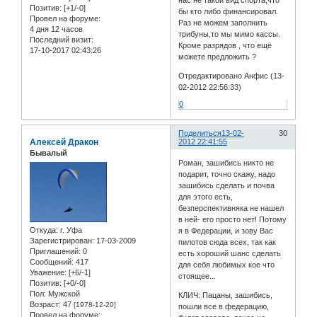
нас не такой вид спорта,что
Позитив:
[+1/-0]
бы кто либо финансировал.
Провел на форуме:
Раз не можем заполнить
4 дня 12 часов
трибуны,то мы мимо кассы.
Последний визит:
Кроме разрядов , что ещё
17-10-2017 02:43:26
можете предложить ?
Отредактировано Анфис (13-
02-2012 22:56:33)
0
Поделиться
13-02-
30
Алексей Дракон
2012 22:41:55
Бывалый
Роман, зашибись никто не
подарит, точно скажу, надо
зашибись сделать и почва
для этого есть,
безперспективняка не нашел
в ней- его просто нет! Потому
Откуда:
г. Уфа
я в Федерации, и зову Вас
Зарегистрирован
: 17-03-2009
пилотов сюда всех, так как
Приглашений:
0
есть хороший шанс сделать
Сообщений:
417
для себя любимых кое что
Уважение:
[+6/-1]
стоящее...
Позитив:
[+0/-0]
Пол:
Мужской
КЛИЧ: Пацаны, зашибись,
Возраст:
47
[1978-12-20]
пошли все в федерацию,
Провел на форуме: