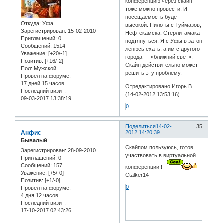
конференцию через скайп
тоже можно провести. И
посещаемость будет
Откуда:
Уфа
высокой. Пилоты с Туймазов,
Зарегистрирован
: 15-02-2010
Нефтекамска, Стерлитамака
Приглашений:
0
подтянуться. Я с Уфы в затон
Сообщений:
1514
ленюсь ехать, а им с другого
Уважение:
[+20/-1]
города — «ближний свет».
Позитив:
[+16/-2]
Скайп действительно может
Пол:
Мужской
решить эту проблему.
Провел на форуме:
17 дней 15 часов
Отредактировано Игорь В
Последний визит:
(14-02-2012 13:53:16)
09-03-2017 13:38:19
0
Поделиться
14-02-
35
Анфис
2012 14:20:39
Бывалый
Скайпом пользуюсь, готов
Зарегистрирован
: 28-09-2010
участвовать в виртуальной
Приглашений:
0
Сообщений:
157
конференции !
Уважение:
[+5/-0]
Ctalker14
Позитив:
[+1/-0]
0
Провел на форуме:
4 дня 12 часов
Последний визит:
17-10-2017 02:43:26