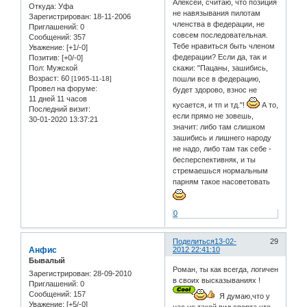
Алексей, считаю, что позиция
Откуда:
Уфа
не навязывания пилотам
Зарегистрирован
: 18-11-2006
членства в федерации, не
Приглашений:
0
совсем последовательная.
Сообщений:
357
Тебе нравиться быть членом
Уважение:
[+1/-0]
федерации? Если да, так и
Позитив:
[+0/-0]
Пол:
Мужской
скажи: "Пацаны, зашибись,
Возраст:
60
[1965-11-18]
пошли все в федерацию,
Провел на форуме:
будет здорово, взнос не
11 дней 11 часов
кусается, и тп и тд."!
А то,
Последний визит:
если прямо не зовешь,
30-01-2020 13:37:21
значит: либо там слишком
зашибись и лишнего народу
не надо, либо там так себе -
бесперспективняк, и ты
стремаешься нормальным
парням такое насоветовать
0
Поделиться
13-02-
29
Анфис
2012 22:41:10
Бывалый
Роман, ты как всегда, логичен
Зарегистрирован
: 28-09-2010
в своих высказываниях !
Приглашений:
0
Сообщений:
157
Я думаю,что у
Уважение:
[+5/-0]