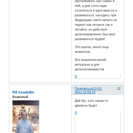
проталкивать нас самих в
ней, а для этого надо
сплотиться и идти вместе и
развиваться, находясь при
Федерации, никто ничего не
теряет! как летаете так и
летайте, но действуя
целенаправленно быстрее
развиваться будем!
Это кратко, много еще
моментов...
Все вышеописанной
актуально и для
дельтапланеристов
0
Поделиться
13-02-
22
Rif Asadullin
2012 10:59:14
Бывалый
Дай бог, хоть какая-то
движуха будет.
0