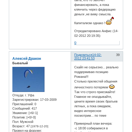
быть, кто то захочет
финансировать, а пока
клянчить через федерацию
деньги ,не вижу смысла.
Капитализм однако !
Отредактировано Анфис (14-
02-2012 20:19:35)
0
Поделиться
14-02-
39
Алексей Дракон
2012 23:41:53
Бывалый
Скайп не серьезно... реально
поддерживаю позицию
Романа!!!
Столько прелестей общения
личностного потеряем
Так что строго приезжайте!
Откуда:
г. Уфа
Главное не опаздывайте,
Зарегистрирован
: 17-03-2009
цените время своих братьев
Приглашений:
0
летных, а пока ожидаем,
Сообщений:
417
видео интересное
Уважение:
[+6/-1]
посмотрим... по теме
Позитив:
[+0/-0]
Пол:
Мужской
Примерный план вечера:
Возраст:
47
[1978-12-20]
-с 18:00 собираемся в
Провел на форуме: