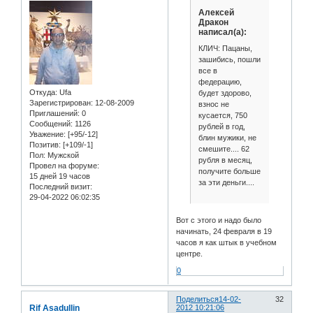
Алексей
Дракон
написал(а):
КЛИЧ: Пацаны,
зашибись, пошли
все в
федерацию,
Откуда:
Ufa
будет здорово,
Зарегистрирован
: 12-08-2009
взнос не
Приглашений:
0
кусается, 750
Сообщений:
1126
рублей в год,
Уважение:
[+95/-12]
блин мужики, не
Позитив:
[+109/-1]
смешите.... 62
Пол:
Мужской
рубля в месяц,
Провел на форуме:
получите больше
15 дней 19 часов
за эти деньги....
Последний визит:
29-04-2022 06:02:35
Вот с этого и надо было
начинать, 24 февраля в 19
часов я как штык в учебном
центре.
0
Поделиться
14-02-
32
Rif Asadullin
2012 10:21:06