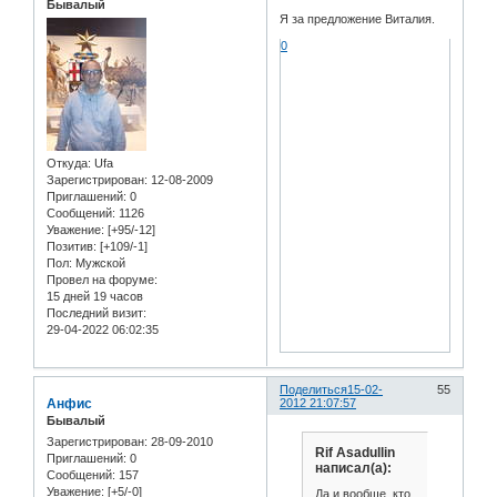
Бывалый
Я за предложение Виталия.
0
Откуда:
Ufa
Зарегистрирован
: 12-08-2009
Приглашений:
0
Сообщений:
1126
Уважение:
[+95/-12]
Позитив:
[+109/-1]
Пол:
Мужской
Провел на форуме:
15 дней 19 часов
Последний визит:
29-04-2022 06:02:35
Поделиться
15-02-
55
Анфис
2012 21:07:57
Бывалый
Зарегистрирован
: 28-09-2010
Rif Asadullin
Приглашений:
0
написал(а):
Сообщений:
157
Уважение:
[+5/-0]
Да и вообще, кто