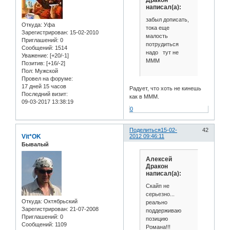
Дракон
написал(а):
забыл дописать,
Откуда:
Уфа
тока еще
Зарегистрирован
: 15-02-2010
малость
Приглашений:
0
потрудиться
Сообщений:
1514
надо тут не
Уважение:
[+20/-1]
МММ
Позитив:
[+16/-2]
Пол:
Мужской
Провел на форуме:
17 дней 15 часов
Радует, что хоть не кинешь
Последний визит:
как в МММ.
09-03-2017 13:38:19
0
Поделиться
15-02-
42
Vit*OK
2012 09:46:11
Бывалый
Алексей
Дракон
написал(а):
Скайп не
серьезно...
Откуда:
Oктябрьский
реально
Зарегистрирован
: 21-07-2008
поддерживаю
Приглашений:
0
позицию
Сообщений:
1109
Романа!!!