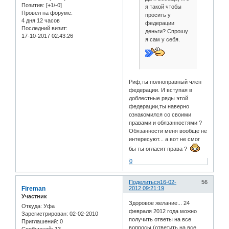
Позитив:
[+1/-0]
я такой чтобы
Провел на форуме:
просить у
4 дня 12 часов
федерации
Последний визит:
деньги? Спрошу
17-10-2017 02:43:26
я сам у себя.
Риф,ты полноправный член
федерации. И вступая в
доблестные ряды этой
федерации,ты наверно
ознакомился со своими
правами и обязанностями ?
Обязанности меня вообще не
интересуют... а вот не смог
бы ты огласит права ?
0
Поделиться
16-02-
56
Fireman
2012 09:21:19
Участник
Здоровое желание... 24
Откуда:
Уфа
февраля 2012 года можно
Зарегистрирован
: 02-02-2010
получить ответы на все
Приглашений:
0
вопросы (ответить на все