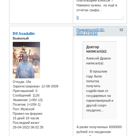
плательщики взносов ?
Наверно нужны...ну ещё в
отчётах графа...
0
Поделиться
15-02-
52
Rif Asadullin
2012 17:53:52
Бывалый
Доктор
написал(а):
Алексей Дракон
написал(а):
В прошлом
году была
попытка
Откуда:
Ufa
получить
Зарегистрирован
: 12-08-2009
содействие от
Приглашений:
0
Сообщений:
1126
государевых на
Уважение:
[+95/-12]
парапланерный и
Позитив:
[+109/-1]
другой спорт-
Пол:
Мужской
неудачно...
Провел на форуме:
15 дней 19 часов
Последний визит:
А разве полученных 6000000
29-04-2022 06:02:35
рублей это неудачная