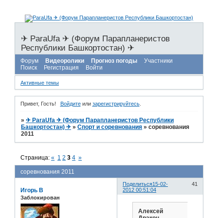
✈ ParaUfa ✈ (Форум Парапланеристов
Республики Башкортостан) ✈
Форум
Видеоролики
Прогноз погоды
Участники
Поиск
Регистрация
Войти
Активные темы
Привет, Гость!
Войдите
или
зарегистрируйтесь
.
»
✈ ParaUfa ✈ (Форум Парапланеристов Республики
Башкортостан) ✈
»
Спорт и соревнования
»
соревнования
2011
Страница:
«
1
2
3
4
»
соревнования 2011
Поделиться
15-02-
41
Игорь В
2012 00:51:04
Заблокирован
Алексей