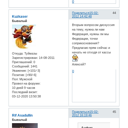
0
Поделиться
15-02-
44
Kuzkaser
2012 14:42:48
Бывалый
Вторым вопросом дискуссия
на тему, нужна ли нам
Федерация, нужны ли мы
Федерации, точки
соприкосновения?
Предлагаю прям сейчас и
начать не отходя от кассы
Откуда:
Туймазы
Зарегистрирован
: 14-08-2011
Приглашений:
0
Алексей?
Сообщений:
1441
Уважение:
[+101/-3]
0
Позитив:
[+90/-6]
Пол:
Мужской
Провел на форуме:
10 дней 9 часов
Последний визит:
03-12-2020 13:50:38
Поделиться
15-02-
45
Rif Asadullin
2012 16:19:46
Бывалый
Анфис