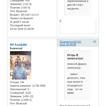
Сообщений:
435
парапланерный и
Уважение:
[+11/-0]
другой спорт-
Позитив:
[+25/-0]
неудачно...
Пол:
Мужской
Возраст:
59
[1967-03-27]
Провел на форуме:
0
11 дней 0 часов
Последний визит:
24-02-2018 21:04:06
Поделиться
15-02-
47
Rif Asadullin
2012 16:49:48
Бывалый
Игорь В
написал(а):
Алексей Дракон
написал(а):
забыл
дописать, тока
еще малость
Откуда:
Ufa
потрудиться
Зарегистрирован
: 12-08-2009
надо тут не
Приглашений:
0
Сообщений:
1126
МММ
Уважение:
[+95/-12]
Позитив:
[+109/-1]
Пол:
Мужской
Что значит потрудиться?