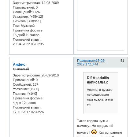
Зарегистрирован
: 12-08-2009
Приглашений:
0
Сообщений:
1126
Уважение:
[+95/-12]
Позитив:
[+109/-1]
Пол:
Мужской
Провел на форуме:
15 дней 19 часов
Последний визит:
29-04-2022 06:02:35
Поделиться
15-02-
51
Анфис
2012 17:13:44
Бывалый
Зарегистрирован
: 28-09-2010
Rif Asadullin
Приглашений:
0
написал(а):
Сообщений:
157
Уважение:
[+5/-0]
Анфис, я думаю
Позитив:
[+1/-0]
не федерация
Провел на форуме:
нам нужна, а мы
4 дня 12 часов
ей
Последний визит:
17-10-2017 02:43:26
Такая корова нужна
самому...Не продам её
никому !
Как исправные