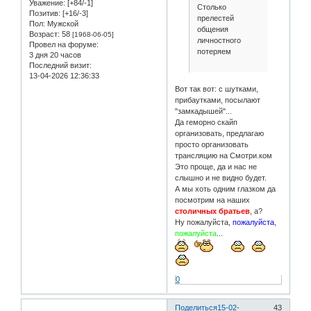
Уважение:
[+84/-1]
Столько
Позитив:
[+16/-3]
прелестей
Пол:
Мужской
общения
Возраст:
58
[1968-06-05]
личностного
Провел на форуме:
потеряем
3 дня 20 часов
Последний визит:
13-04-2026 12:36:33
Вот так вот: с шутками,
прибаутками, посылают
"замкадышей"...
Да геморно скайп
организовать, предлагаю
просто организовать
трансляцию на Смотри.ком
Это проще, да и нас не
слышно и не видно будет.
А мы хоть одним глазком да
посмотрим на наших
столичных братьев
, а?
Ну пожалуйста,
пожалуйста
,
пожалуйста
...
0
Поделиться
15-02-
43