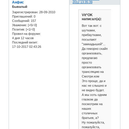
Анфис
2012 13:35:39
Бывалый
Зарегистрирован
: 28-09-2010
Vit*OK
Приглашений:
0
написал(а):
Сообщений:
157
Уважение:
[+5/-0]
Вот так вот: с
Позитив:
[+1/-0]
шутками,
Провел на форуме:
прибаутками,
4 дня 12 часов
посылают
Последний визит:
"замкадышей"...
17-10-2017 02:43:26
Да геморно скайп
организовать,
предлагаю
просто
организовать
трансляцию на
Смотри.ком
Это проще, да и
нас не слышно и
не видно будет.
А мы хоть одним
глазком да
посмотрим на
наших
столичных
братьев, а?
Ну пожалуйста,
пожалуйста,