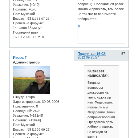
Сообщений:
13
вопросы). Пообщаться разок
Уважение:
[+0/-0]
можно и приехать, тем более
Позитив:
[+0/-0]
Пол:
Мужской
не так часто все вместе
Возраст:
53
[1973-07-26]
собираются.
Провел на форуме:
0
14 часов 18 минут
Последний визит:
16-10-2020 11:57:18
Поделиться
16-02-
57
Игорь Т
2012 09:23:57
Администратор
Kuzkaser
написал(а):
Вторым
вопросом
дискуссия на
Откуда:
г.Уфа
тему, нужна ли
Зарегистрирован
: 30-03-2006
нам Федерация,
Приглашений:
0
нужны ли мы
Сообщений:
2428
Федерации, точки
Уважение:
[+151/-5]
соприкосновения?
Позитив:
[+136/-6]
Предлагаю прям
Пол:
Мужской
сейчас и начать
Возраст:
59
[1966-09-27]
не отходя от
Провел на форуме:
кассы