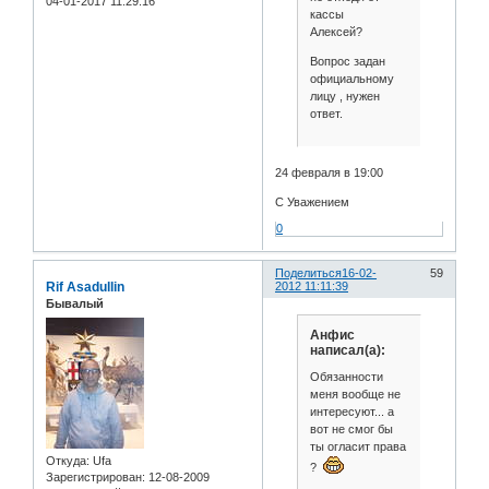
04-01-2017 11:29:16
кассы
Алексей?
Вопрос задан
официальному
лицу , нужен
ответ.
24 февраля в 19:00
С Уважением
0
Поделиться
16-02-
59
Rif Asadullin
2012 11:11:39
Бывалый
Анфис
написал(а):
Обязанности
меня вообще не
интересуют... а
вот не смог бы
ты огласит права
Откуда:
Ufa
?
Зарегистрирован
: 12-08-2009