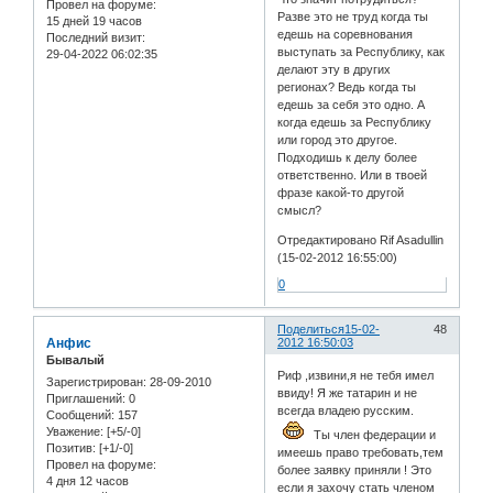
Провел на форуме:
Разве это не труд когда ты
15 дней 19 часов
едешь на соревнования
Последний визит:
выступать за Республику, как
29-04-2022 06:02:35
делают эту в других
регионах? Ведь когда ты
едешь за себя это одно. А
когда едешь за Республику
или город это другое.
Подходишь к делу более
ответственно. Или в твоей
фразе какой-то другой
смысл?
Отредактировано Rif Asadullin
(15-02-2012 16:55:00)
0
Поделиться
15-02-
48
Анфис
2012 16:50:03
Бывалый
Риф ,извини,я не тебя имел
Зарегистрирован
: 28-09-2010
ввиду! Я же татарин и не
Приглашений:
0
всегда владею русским.
Сообщений:
157
Уважение:
[+5/-0]
Ты член федерации и
Позитив:
[+1/-0]
имеешь право требовать,тем
Провел на форуме:
более заявку приняли ! Это
4 дня 12 часов
если я захочу стать членом