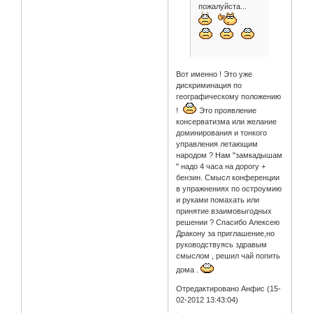
пожалуйста...
Вот именно ! Это уже
дискриминация по
географическому положению
!
Это проявление
консерватизма или желание
доминирования и тонкого
управления летающим
народом ? Нам "замкадышам
" надо 4 часа на дорогу +
бензин. Смысл конференции
в упражнениях по остроумию
и руками помахать или
принятие взаимовыгодных
решении ? Спасибо Алексею
Дракону за приглашение,но
руководствуясь здравым
смыслом , решил чай попить
дома .
Отредактировано Анфис (15-
02-2012 13:43:04)