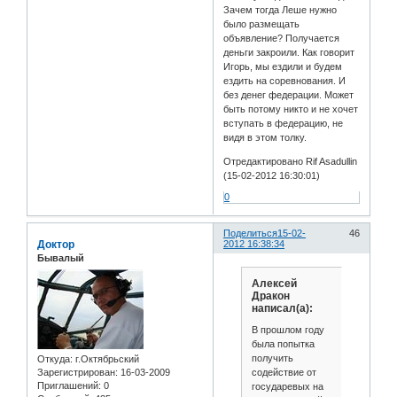
Зачем тогда Леше нужно
было размещать
объявление? Получается
деньги закроили. Как говорит
Игорь, мы ездили и будем
ездить на соревнования. И
без денег федерации. Может
быть потому никто и не хочет
вступать в федерацию, не
видя в этом толку.
Отредактировано Rif Asadullin
(15-02-2012 16:30:01)
0
Поделиться
15-02-
46
Доктор
2012 16:38:34
Бывалый
Алексей
Дракон
написал(а):
В прошлом году
была попытка
получить
Откуда:
г.Октябрьский
содействие от
Зарегистрирован
: 16-03-2009
Приглашений:
0
государевых на