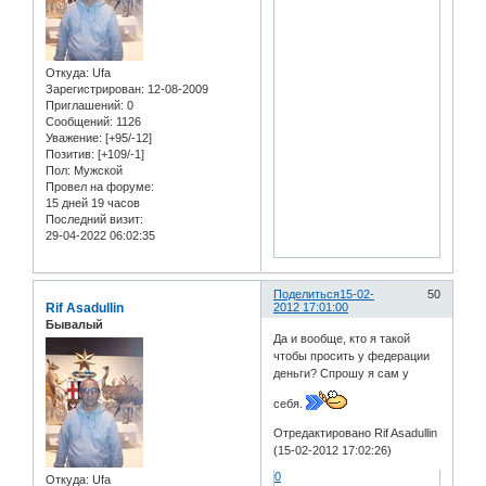
Откуда:
Ufa
Зарегистрирован
: 12-08-2009
Приглашений:
0
Сообщений:
1126
Уважение:
[+95/-12]
Позитив:
[+109/-1]
Пол:
Мужской
Провел на форуме:
15 дней 19 часов
Последний визит:
29-04-2022 06:02:35
Поделиться
15-02-
50
Rif Asadullin
2012 17:01:00
Бывалый
Да и вообще, кто я такой
чтобы просить у федерации
деньги? Спрошу я сам у
себя.
Отредактировано Rif Asadullin
(15-02-2012 17:02:26)
0
Откуда:
Ufa