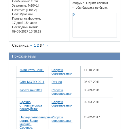
Сообщений:
1514
форуме. Одним словом -
Уважение:
[+20/-1]
чтобы бардака не было.
Позитив:
[+16/-2]
Пол:
Мужской
0
Провел на форуме:
17 дней 15 часов
Последний визит:
09-03-2017 13:38:19
Страница:
«
1
2
3
4
»
Похожие темы
Ливингстон 2011
Спорт и
17-10-2011
соревнования
СЛА-МОТО 2011
Разное
03-07-2011
Казахстан 2011
Спорт и
05-09-2011
соревнования
Срочно
Спорт и
02-03-2011
отпишите сюда
соревнования
пожалуйста:
Парадельтапланерный
Спорт и
13-02-2017
центр. Ваше
соревнования
мнение.
Срочное.