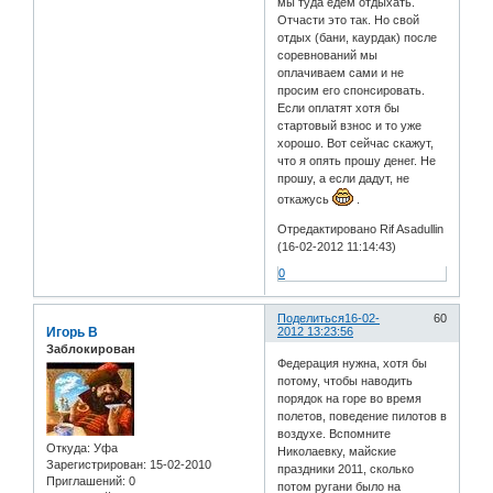
мы туда едем отдыхать.
Отчасти это так. Но свой
отдых (бани, каурдак) после
соревнований мы
оплачиваем сами и не
просим его спонсировать.
Если оплатят хотя бы
стартовый взнос и то уже
хорошо. Вот сейчас скажут,
что я опять прошу денег. Не
прошу, а если дадут, не
откажусь
.
Отредактировано Rif Asadullin
(16-02-2012 11:14:43)
0
Поделиться
16-02-
60
Игорь В
2012 13:23:56
Заблокирован
Федерация нужна, хотя бы
потому, чтобы наводить
порядок на горе во время
полетов, поведение пилотов в
воздухе. Вспомните
Откуда:
Уфа
Николаевку, майские
Зарегистрирован
: 15-02-2010
праздники 2011, сколько
Приглашений:
0
потом ругани было на