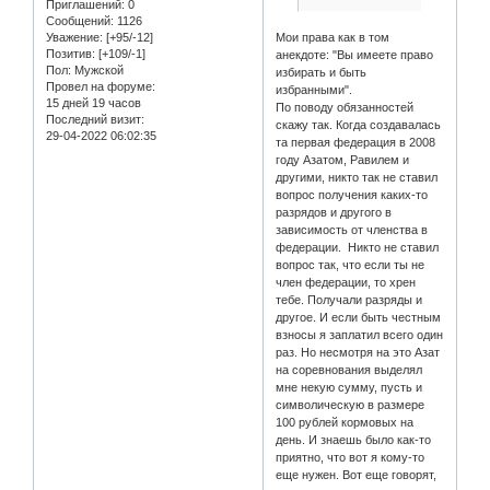
Приглашений:
0
Сообщений:
1126
Уважение:
[+95/-12]
Мои права как в том
Позитив:
[+109/-1]
анекдоте: "Вы имеете право
Пол:
Мужской
избирать и быть
Провел на форуме:
избранными".
15 дней 19 часов
По поводу обязанностей
Последний визит:
скажу так. Когда создавалась
29-04-2022 06:02:35
та первая федерация в 2008
году Азатом, Равилем и
другими, никто так не ставил
вопрос получения каких-то
разрядов и другого в
зависимость от членства в
федерации. Никто не ставил
вопрос так, что если ты не
член федерации, то хрен
тебе. Получали разряды и
другое. И если быть честным
взносы я заплатил всего один
раз. Но несмотря на это Азат
на соревнования выделял
мне некую сумму, пусть и
символическую в размере
100 рублей кормовых на
день. И знаешь было как-то
приятно, что вот я кому-то
еще нужен. Вот еще говорят,