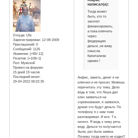
написал(а):
Тогда может
быть, кто то
захочет
финансировать,
а пока клянчить
Откуда:
Ufa
через
Зарегистрирован
: 12-08-2009
федерацию
Приглашений:
0
деньги ,не вижу
Сообщений:
1126
смысла.
Уважение:
[+95/-12]
Капитализм
Позитив:
[+109/-1]
однако !
Пол:
Мужской
Провел на форуме:
15 дней 19 часов
Последний визит:
Анфис, заметь, денег я не
29-04-2022 06:02:35
клянчил и не просил. Можешь
перечитать эту тему. Дело
ведь в том, что Леша дал
клич заявиться на
соревнования, я заявился,
думая что будут деньги. По
телефону я с ним тоже
разговаривал. И все. Т.е.
ничего. Я ведь к чему речь
веду. Деньги-то получается
были, раз была заявка.
Почему тогда никто не ездил?