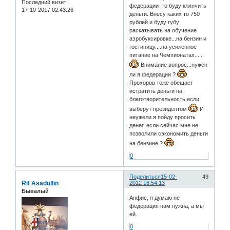
Последний визит:
федерации ,то буду клянчить
17-10-2017 02:43:26
деньги. Внесу каких то 750
рублей и буду губу
раскатывать на обучение
аэробуксировке...на бензин и
гостиницу....на усиленное
питание на Чемпионатах......
Внимание вопрос...нужен
ли я федерации ?
Прохоров тоже обещает
истратить деньги на
благотворительность,если
выберут президентом
И
неужели я пойду просить
денег, если сейчас мне не
позволили сэкономить деньги
на бензине ?
0
Поделиться
15-02-
49
Rif Asadullin
2012 16:54:13
Бывалый
Анфис, я думаю не
федерация нам нужна, а мы
ей.
0