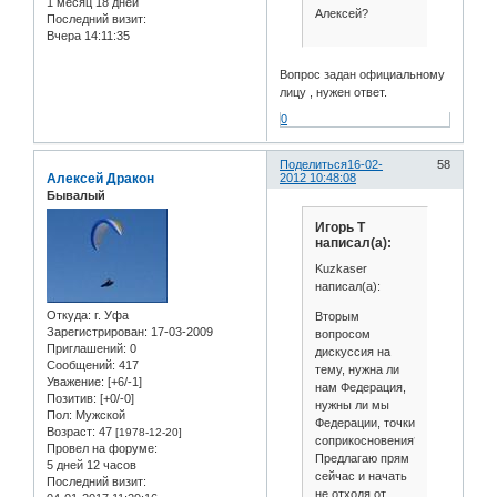
1 месяц 18 дней
Алексей?
Последний визит:
Вчера 14:11:35
Вопрос задан официальному
лицу , нужен ответ.
0
Поделиться
16-02-
58
Алексей Дракон
2012 10:48:08
Бывалый
Игорь Т
написал(а):
Kuzkaser
написал(а):
Откуда:
г. Уфа
Вторым
Зарегистрирован
: 17-03-2009
вопросом
Приглашений:
0
дискуссия на
Сообщений:
417
тему, нужна ли
Уважение:
[+6/-1]
нам Федерация,
Позитив:
[+0/-0]
нужны ли мы
Пол:
Мужской
Федерации, точки
Возраст:
47
[1978-12-20]
соприкосновения?
Провел на форуме:
Предлагаю прям
5 дней 12 часов
сейчас и начать
Последний визит:
не отходя от