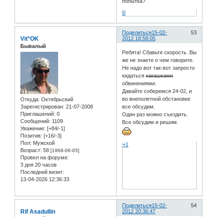
попытка?
0
Поделиться
15-02-
53
Vit*OK
2012 18:58:05
Бывалый
Ребята! Сбавьте скорость. Вы
же не знаете о чем говорите.
Не надо вот так-вот запросто
кидаться
какашками
обвинениями.
Давайте соберемся 24-02, и
во внеполетной обстановке
Откуда:
Oктябрьский
Зарегистрирован
: 21-07-2008
все обсудим.
Приглашений:
0
Один раз можно съездить.
Сообщений:
1109
Все обсудим и решим.
Уважение:
[+84/-1]
Позитив:
[+16/-3]
Пол:
Мужской
+1
Возраст:
58
[1968-06-05]
Провел на форуме:
3 дня 20 часов
Последний визит:
13-04-2026 12:36:33
Поделиться
15-02-
54
Rif Asadullin
2012 20:36:47