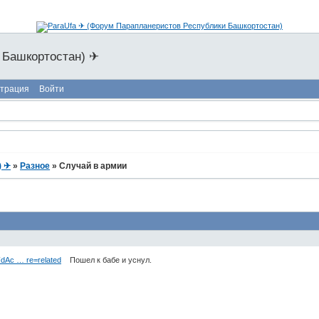
 Башкортостан) ✈
страция
Войти
) ✈
»
Разное
»
Случай в армии
dAc … re=related
Пошел к бабе и уснул.