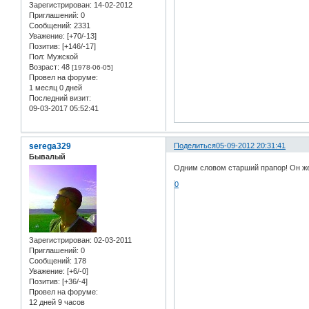
Зарегистрирован
: 14-02-2012
Приглашений:
0
Сообщений:
2331
Уважение:
[+70/-13]
Позитив:
[+146/-17]
Пол:
Мужской
Возраст:
48
[1978-06-05]
Провел на форуме:
1 месяц 0 дней
Последний визит:
09-03-2017 05:52:41
serega329
Поделиться
05-09-2012 20:31:41
Бывалый
Одним словом старший прапор! Он ж
0
Зарегистрирован
: 02-03-2011
Приглашений:
0
Сообщений:
178
Уважение:
[+6/-0]
Позитив:
[+36/-4]
Провел на форуме:
12 дней 9 часов