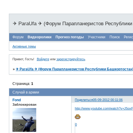
✈ ParaUfa ✈ (Форум Парапланеристов Республики
Форум
Видеоролики
Прогноз погоды
Участники
Поиск
Реги
Активные темы
Привет, Гость!
Войдите
или
зарегистрируйтесь
.
»
✈ ParaUfa ✈ (Форум Парапланеристов Республики Башкортостан
Страница:
1
Случай в армии
Fond
Поделиться
05-09-2012 00:11:06
Заблокирован
http://www.youtube.com/watch?v=J5oxF
0