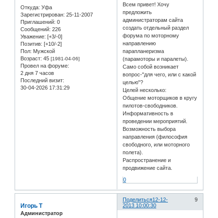
Всем привет! Хочу
Откуда:
Уфа
предложить
Зарегистрирован
: 25-11-2007
администраторам сайта
Приглашений:
0
создать отдельный раздел
Сообщений:
226
форума по моторному
Уважение:
[+3/-0]
направлению
Позитив:
[+10/-2]
Пол:
Мужской
парапланеризма
Возраст:
45
[1981-04-06]
(парамоторы и паралеты).
Провел на форуме:
Само собой возникает
2 дня 7 часов
вопрос-"для чего, или с какой
Последний визит:
целью"?
30-04-2026 17:31:29
Целей несколько:
Общение моторщиков в кругу
пилотов-свободников.
Информативность в
проведении мероприятий.
Возможность выбора
направления (философия
свободного, или моторного
полета).
Распространение и
продвижение сайта.
0
Поделиться
12-12-
9
Игорь Т
2013 10:00:30
Администратор