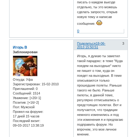
писать о каждом выезде
отдельно, ты это можешь
сделать запросто, открыв
новую тему и написав
сообщение.
0
Поделиться
18-06-
3
Игорь В
2013 15:50:51
Заблокирован
Игорь, я думаю ты заметил
такой парадокс: в теме "Куда
поедем на выходные" никто
не пишет о том, куда он
поедет на выходные. В теме
Откуда:
Уфа
описываются только
Зарегистрирован
: 15-02-2010
прошедшие полеты. Раньше
Приглашений:
0
такого не было. Раньше
Сообщений:
1514
пилоты, в данной теме,
Уважение:
[+20/-1]
регулярно отписывались о
Позитив:
[+16/-2]
предстоящих полетах. Вот и
Пол:
Мужской
получается, что традиции
Провел на форуме:
немного изменились и под
17 дней 15 часов
эти изменения я и предлагаю
Последний визит:
подправить форум. Но
09-03-2017 13:38:19
впрочем, это мое личное
мнение.