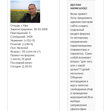
руслан
написал(а):
Всем привет!
Хочу предложить
администраторам
Откуда:
г.Уфа
сайта создать
Зарегистрирован
: 30-03-2006
отдельный
Приглашений:
0
раздел форума
Сообщений:
2428
по моторному
Уважение:
[+151/-5]
направлению
Позитив:
[+136/-6]
парапланеризма
Пол:
Мужской
(парамоторы и
Возраст:
59
[1966-09-27]
паралеты). Само
Провел на форуме:
собой возникает
1 месяц 18 дней
вопрос-"для чего,
Последний визит:
или с какой
Сегодня 11:50:03
целью"? Целей
несколько:
Общение
моторщиков в
кругу пилотов-
свободников.Информативность
в проведении
мероприятий.Возможность
выбора
направления
(философия