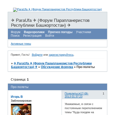
✈ ParaUfa ✈ (Форум Парапланеристов
Республики Башкортостан) ✈
Форум
Видеоролики
Прогноз погоды
Участники
Поиск
Регистрация
Войти
Активные темы
Привет, Гость!
Войдите
или
зарегистрируйтесь
.
»
✈ ParaUfa ✈ (Форум Парапланеристов Республики
Башкортостан) ✈
»
Обсуждение форума
»
Про полеты
Страница:
1
Про полеты
Поделиться
17-06-
1
Игорь В
2013 01:37:23
Заблокирован
Уважаемые, в связи с
постоянным переполнением
темы "Куда поедем на