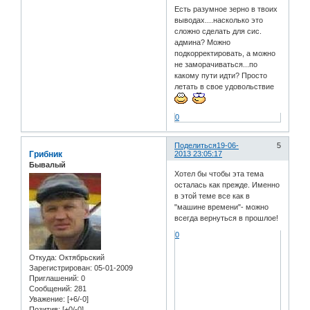
Есть разумное зерно в твоих
выводах....насколько это
сложно сделать для сис.
админа? Можно
подкорректировать, а можно
не заморачиваться...по
какому пути идти? Просто
летать в свое удовольствие
0
Поделиться
19-06-
5
Грибник
2013 23:05:17
Бывалый
Хотел бы чтобы эта тема
осталась как прежде. Именно
в этой теме все как в
"машине времени"- можно
всегда вернуться в прошлое!
0
Откуда:
Октябрьский
Зарегистрирован
: 05-01-2009
Приглашений:
0
Сообщений:
281
Уважение:
[+6/-0]
Позитив:
[+0/-0]