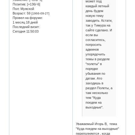
может под
Позитив:
[+136/-6]
каждый летный
Пол:
Мужской
день будем
Возраст:
59
[1966-09-27]
новую тему
Провел на форуме:
заводить. Кстати,
1 месяц 18 дней
так у Тимура на
Последний визит:
сайте сделано. И
Сегодня 11:50:03
если вы
согласитесь,
попросить
админов
упорядочить
темы в разделе
"полеты" в
порядке
убывания по
датам. Ато
заходишь в
раздел Полеты, а
там несколько
тем "Куда
поедем на
выходные".
Уважаемый Игорь В, тема
"Куда поедем на выходные"
переполняется , когда