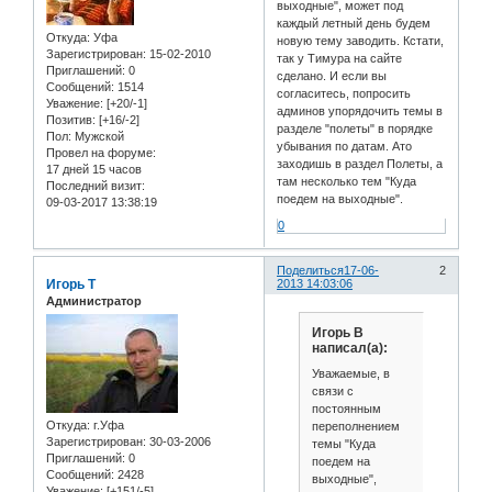
выходные", может под
каждый летный день будем
Откуда:
Уфа
новую тему заводить. Кстати,
Зарегистрирован
: 15-02-2010
так у Тимура на сайте
Приглашений:
0
сделано. И если вы
Сообщений:
1514
согласитесь, попросить
Уважение:
[+20/-1]
админов упорядочить темы в
Позитив:
[+16/-2]
разделе "полеты" в порядке
Пол:
Мужской
убывания по датам. Ато
Провел на форуме:
заходишь в раздел Полеты, а
17 дней 15 часов
там несколько тем "Куда
Последний визит:
поедем на выходные".
09-03-2017 13:38:19
0
Поделиться
17-06-
2
Игорь Т
2013 14:03:06
Администратор
Игорь В
написал(а):
Уважаемые, в
связи с
постоянным
Откуда:
г.Уфа
переполнением
Зарегистрирован
: 30-03-2006
темы "Куда
Приглашений:
0
поедем на
Сообщений:
2428
выходные",
Уважение:
[+151/-5]