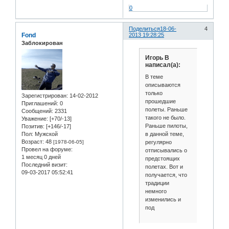
0
Поделиться
18-06-
4
Fond
2013 19:28:25
Заблокирован
Игорь В
написал(а):
В теме
описываются
только
Зарегистрирован
: 14-02-2012
прошедшие
Приглашений:
0
полеты. Раньше
Сообщений:
2331
такого не было.
Уважение:
[+70/-13]
Раньше пилоты,
Позитив:
[+146/-17]
в данной теме,
Пол:
Мужской
Возраст:
48
регулярно
[1978-06-05]
Провел на форуме:
отписывались о
1 месяц 0 дней
предстоящих
Последний визит:
полетах. Вот и
09-03-2017 05:52:41
получается, что
традиции
немного
изменились и
под