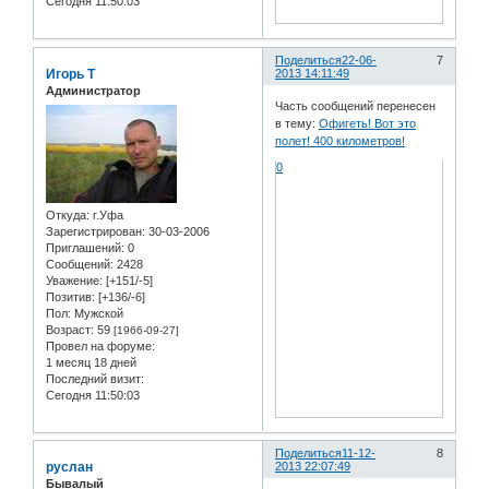
Сегодня 11:50:03
Поделиться
22-06-
7
Игорь Т
2013 14:11:49
Администратор
Часть сообщений перенесен
в тему:
Офигеть! Вот это
полет! 400 километров!
0
Откуда:
г.Уфа
Зарегистрирован
: 30-03-2006
Приглашений:
0
Сообщений:
2428
Уважение:
[+151/-5]
Позитив:
[+136/-6]
Пол:
Мужской
Возраст:
59
[1966-09-27]
Провел на форуме:
1 месяц 18 дней
Последний визит:
Сегодня 11:50:03
Поделиться
11-12-
8
руслан
2013 22:07:49
Бывалый