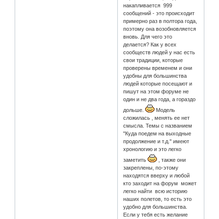
накапливается 999
сообщений - это происходит
примерно раз в полтора года,
поэтому она возобновляется
вновь. Для чего это
делается? Как у всех
сообществ людей у нас есть
свои традиции, которые
проверены временем и они
удобны для большинства
людей которые посещают и
пишут на этом форуме не
один и не два года, а гораздо
дольше.
Модель
сложилась , менять ее нет
смысла. Темы с названием
"Куда поедем на выходные
продолжение и т.д." имеют
хронологию и это легко
заметить
, также они
закреплены, по-этому
находятся вверху и любой
кто заходит на форум может
легко найти всю историю
наших полетов, то есть это
удобно для большинства.
Если у тебя есть желание