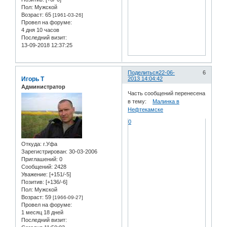
Пол:
Мужской
Возраст:
65
[1961-03-26]
Провел на форуме:
4 дня 10 часов
Последний визит:
13-09-2018 12:37:25
Поделиться
22-06-
6
Игорь Т
2013 14:04:42
Администратор
Часть сообщений перенесена
в тему:
Малинка в
Нефтекамске
0
Откуда:
г.Уфа
Зарегистрирован
: 30-03-2006
Приглашений:
0
Сообщений:
2428
Уважение:
[+151/-5]
Позитив:
[+136/-6]
Пол:
Мужской
Возраст:
59
[1966-09-27]
Провел на форуме:
1 месяц 18 дней
Последний визит: