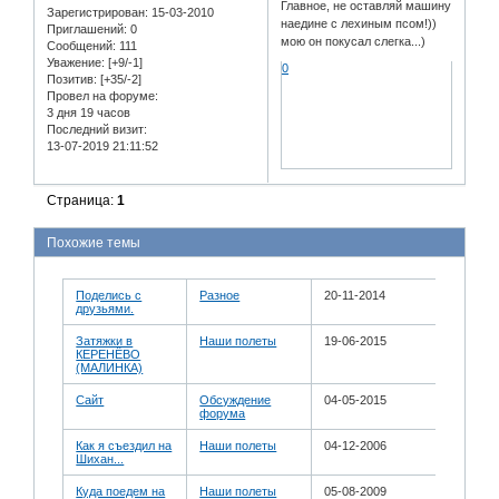
Главное, не оставляй машину
Зарегистрирован
: 15-03-2010
наедине с лехиным псом!))
Приглашений:
0
мою он покусал слегка...)
Сообщений:
111
Уважение:
[+9/-1]
0
Позитив:
[+35/-2]
Провел на форуме:
3 дня 19 часов
Последний визит:
13-07-2019 21:11:52
Страница:
1
Похожие темы
Поделись с
Разное
20-11-2014
друзьями.
Затяжки в
Наши полеты
19-06-2015
КЕРЕНЁВО
(МАЛИНКА)
Сайт
Обсуждение
04-05-2015
форума
Как я съездил на
Наши полеты
04-12-2006
Шихан...
Куда поедем на
Наши полеты
05-08-2009