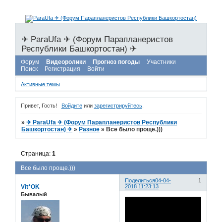
✈ ParaUfa ✈ (Форум Парапланеристов
Республики Башкортостан) ✈
Форум
Видеоролики
Прогноз погоды
Участники
Поиск
Регистрация
Войти
Активные темы
Привет, Гость!
Войдите
или
зарегистрируйтесь
.
»
✈ ParaUfa ✈ (Форум Парапланеристов Республики
Башкортостан) ✈
»
Разное
»
Все было проще.)))
Страница:
1
Все было проще.)))
Поделиться
04-04-
1
Vit*OK
2018 11:23:13
Бывалый