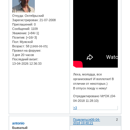
Откуда:
Oктябрьский
Зарегистрирован
: 21-07-2008
Приглашений:
0
Сообщений:
1109
Уважение:
[+84/-1]
Позитив:
[+16/-3]
Пол:
Мужской
Возраст:
58
[1968-06-05]
Провел на форуме:
3 дня 20 часов
Последний визит:
13-04-2026 12:36:33
Леха, молодца, все
организовал! И воплотил! В
отличии от некоторых.)
В отпуск поеду к нему!
Отредактировано Vit*OK (04-
04-2018 11:28:10)
+3
Поделиться
06-04-
2
antonio
2018 19:48:21
Бывалый